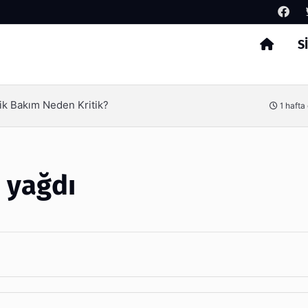
S
Arama
l Verimliliği Olimpack ile Yakalayın
3 ha
i yağdı