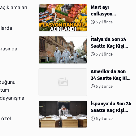
Mart ayı
açıklamaları
enflasyon
rakamları
6 yıl önce
açıklandı
alarda
İtalya'da Son 24
Saatte Kaç Kişi
nrasında
Öldü
6 yıl önce
Amerika'da Son
24 Saatte Kaç Kişi
yduğunu
Öldü - 06 Nisan
6 yıl önce
i tüm
2020
e dayanışma
İspanya'da Son 24
Saatte Kaç Kişi
Öldü
 özel
6 yıl önce