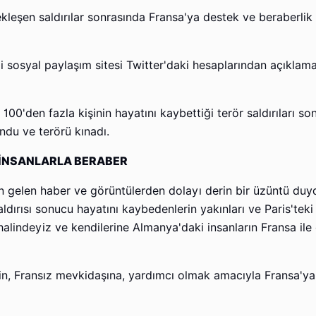
kleşen saldırılar sonrasında Fransa'ya destek ve beraberlik 
ilgili sosyal paylaşım sitesi Twitter'daki hesaplarından açıklam
00'den fazla kişinin hayatını kaybettiği terör saldırıları so
ndu ve terörü kınadı.
M İNSANLARLA BERABER
 gelen haber ve görüntülerden dolayı derin bir üzüntü du
ldırısı sonucu hayatını kaybedenlerin yakınları ve Paris'tek
 halindeyiz ve kendilerine Almanya'daki insanların Fransa il
in, Fransız mevkidaşına, yardımcı olmak amacıyla Fransa'ya