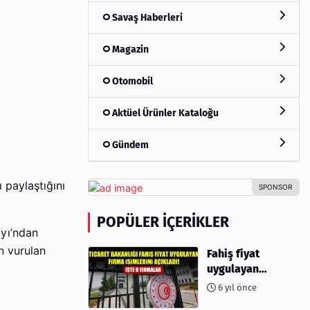
Savaş Haberleri
Magazin
Otomobil
Aktüel Ürünler Kataloğu
Gündem
ı paylaştığını
POPÜLER İÇERIKLER
ayı’ndan
en vurulan
Fahiş fiyat
uygulayan
firmalar açıklandı
6 yıl önce