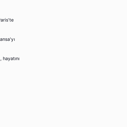
aris'te
ransa'yı
 hayatını