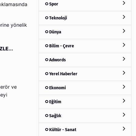
Spor
açıklamasında
Teknoloji
erine yönelik
Dünya
Bilim - Çevre
LE...
Adwords
Yerel Haberler
terör ve
Ekonomi
şeyi
Eğitim
Sağlık
Kültür - Sanat