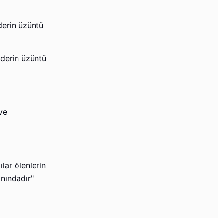
derin üzüntü
n derin üzüntü
ve
lar ölenlerin
anındadır"