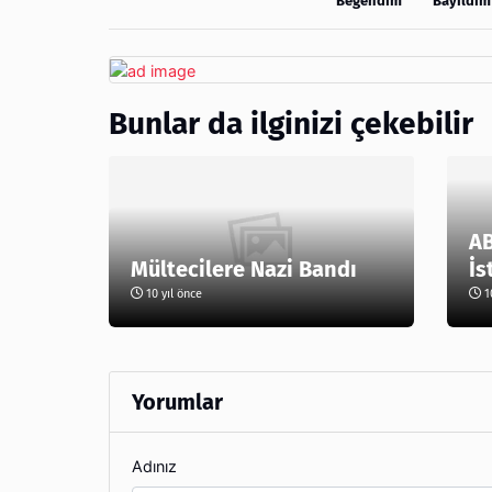
Beğendim
Bayıldım
Bunlar da ilginizi çekebilir
AB
Mültecilere Nazi Bandı
İs
10 yıl önce
10
Yorumlar
Adınız