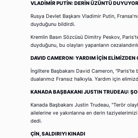
VLADİMİR PUTİN: DERİN ÜZÜNTÜ DUYUYO
Rusya Devlet Başkanı Vladimir Putin, Fransa'nı
duyduğunu bildirdi.
Kremlin Basın Sözcüsü Dimitry Peskov, Paris'teki
duyduğunu, bu olayları yapanların cezalandırılm
DAVID CAMERON: YARDIM İÇİN ELİMİZDEN 
İngiltere Başbakanı David Cameron, "Paris'te 
dualarımız Fransız halkıyla. Yardım için elimiz
KANADA BAŞBAKANI JUSTIN TRUDEAU: Ş
Kanada Başbakanı Justin Trudeau, "Terör olayl
ailelerine ve yakınlarına en derin taziyelerimi
dedi.
ÇİN, SALDIRIYI KINADI