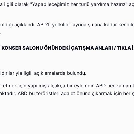
la ilgili olarak "Yapabileceğimiz her türlü yardıma hazırız" 
ildiği açıklandı. ABD'li yetkililer ayrıca şu ana kadar kendil
i.
İ KONSER SALONU ÖNÜNDEKİ ÇATIŞMA ANLARI / TIKLA İZ
rılarıyla ilgili açıklamalarda bulundu.
ize etmek için yapılmış alçakça bir eylemdir. ABD her zaman 
aktadır. ABD bu teröristleri adalet önüne çıkarmak için her 