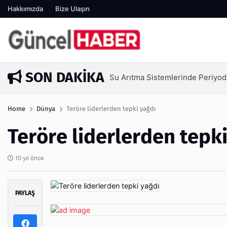
Hakkımızda
Bize Ulaşın
SON DAKIKA
Ambalaj Süreçlerinde Yeni Nesi
1 hafta önce
Home
Dünya
Teröre liderlerden tepki yağdı
Teröre liderlerden tepk
10 yıl önce
PAYLAŞ