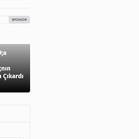
;a
;nın
n Çıkardı