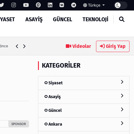
Türkçe
IYASET
ASAYIŞ
GÜNCEL
TEKNOLOJI
MASROKİT Eğitim Kitleri ile Elektronik Öğrenmek Artık 
Videolar
Giriş Yap
fta önce
KATEGORILER
Siyaset
Asayiş
Güncel
Ankara