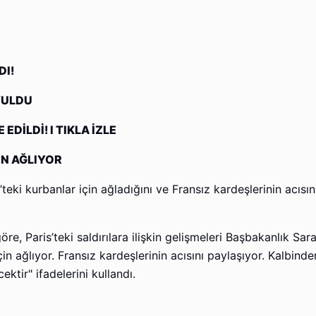
DI!
YULDU
DİLDİ! I TIKLA İZLE
İN AĞLIYOR
teki kurbanlar için ağladığını ve Fransız kardeşlerinin acısın
re, Paris’teki saldırılara ilişkin gelişmeleri Başbakanlık Sar
için ağlıyor. Fransız kardeşlerinin acısını paylaşıyor. Kalbind
ktir" ifadelerini kullandı.