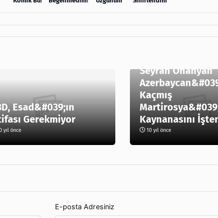
Komik Bu!
Beğenmedim!
Üzgünüm
Sinirlendim
Seyran Ohanyan
Azerbaycan&#039
Kaçmış
D, Esad&#039;ın
Martirosya&#039
tifası Gerekmiyor
Kaynanasını İşte
 yıl önce
10 yıl önce
E-posta Adresiniz