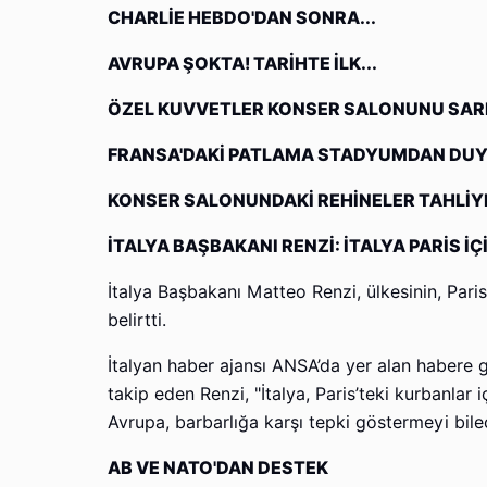
CHARLİE HEBDO'DAN SONRA...
AVRUPA ŞOKTA! TARİHTE İLK...
ÖZEL KUVVETLER KONSER SALONUNU SAR
FRANSA'DAKİ PATLAMA STADYUMDAN DU
KONSER SALONUNDAKİ REHİNELER TAHLİYE E
İTALYA BAŞBAKANI RENZİ: İTALYA PARİS İÇ
İtalya Başbakanı Matteo Renzi, ülkesinin, Paris’
belirtti.
İtalyan haber ajansı ANSA’da yer alan habere gö
takip eden Renzi, "İtalya, Paris’teki kurbanlar 
Avrupa, barbarlığa karşı tepki göstermeyi bilece
AB VE NATO'DAN DESTEK