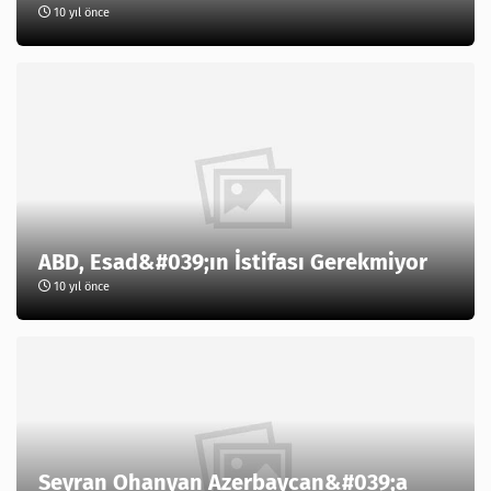
10 yıl önce
ABD, Esad&#039;ın İstifası Gerekmiyor
10 yıl önce
Seyran Ohanyan Azerbaycan&#039;a