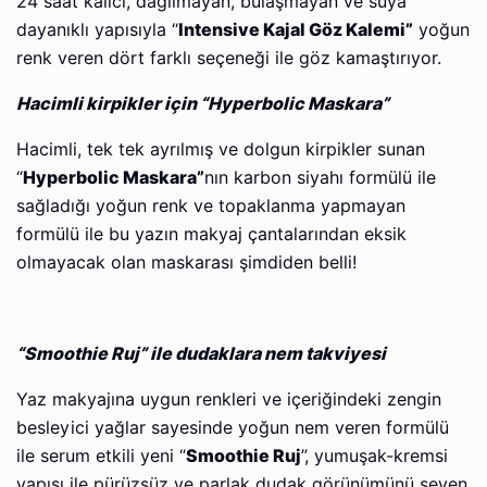
24 saat kalıcı, dağılmayan, bulaşmayan ve suya
dayanıklı yapısıyla “
Intensive Kajal Göz Kalemi”
yoğun
renk veren dört farklı seçeneği ile göz kamaştırıyor.
Hacimli kirpikler için “Hyperbolic Maskara”
Hacimli, tek tek ayrılmış ve dolgun kirpikler sunan
“
Hyperbolic Maskara”
nın karbon siyahı formülü ile
sağladığı yoğun renk ve topaklanma yapmayan
formülü ile bu yazın makyaj çantalarından eksik
olmayacak olan maskarası şimdiden belli!
“Smoothie Ruj” ile dudaklara nem takviyesi
Yaz makyajına uygun renkleri ve içeriğindeki zengin
besleyici yağlar sayesinde yoğun nem veren formülü
ile serum etkili yeni “
Smoothie Ruj
”, yumuşak-kremsi
yapısı ile pürüzsüz ve parlak dudak görünümünü seven