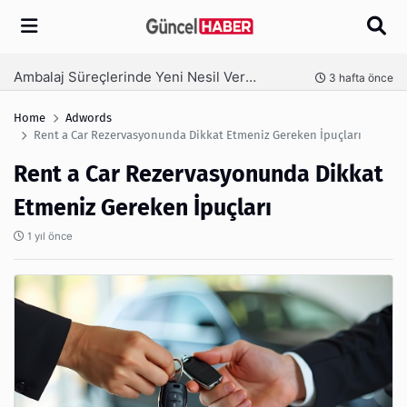
Arama
Ambalaj Süreçlerinde Yeni Nesil Verimliliği Olimpack ile Yakalayın
nce
3 hafta önce
Home
Adwords
Rent a Car Rezervasyonunda Dikkat Etmeniz Gereken İpuçları
Rent a Car Rezervasyonunda Dikkat
Etmeniz Gereken İpuçları
1 yıl önce