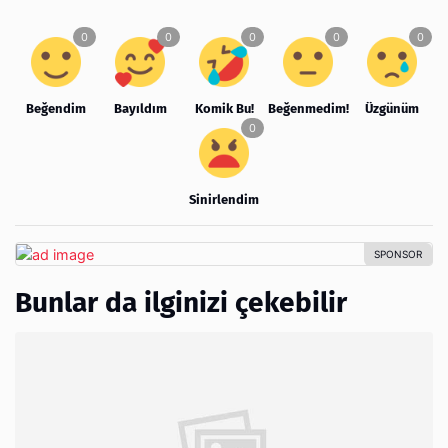
Beğendim
Bayıldım
Komik Bu!
Beğenmedim!
Üzgünüm
Sinirlendim
Bunlar da ilginizi çekebilir