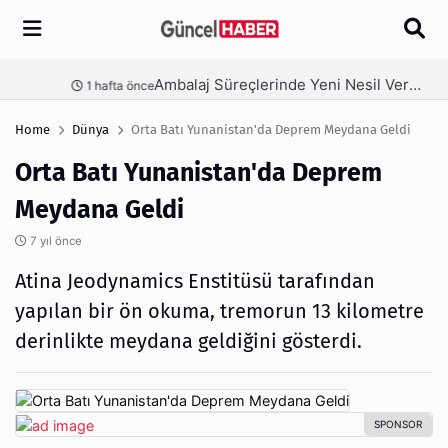
Arama
Ambalaj Süreçlerinde Yeni Nesil Verimliliği Olimpack ile Yakalayın
nce
2 hafta önce
Home
Dünya
Orta Batı Yunanistan'da Deprem Meydana Geldi
Orta Batı Yunanistan'da Deprem
Meydana Geldi
7 yıl önce
Atina Jeodynamics Enstitüsü tarafından
yapılan bir ön okuma, tremorun 13 kilometre
derinlikte meydana geldiğini gösterdi.