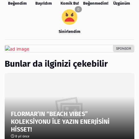
Beğendim
Bayıldım
Komik Bu!
Beğenmedim!
Üzgünüm
Sinirlendim
Bunlar da ilginizi çekebilir
FLORMAR’IN “BEACH VIBES”
KOLEKSİYONU İLE YAZIN ENERJİSİNİ
HİSSET!
8 yıl önce