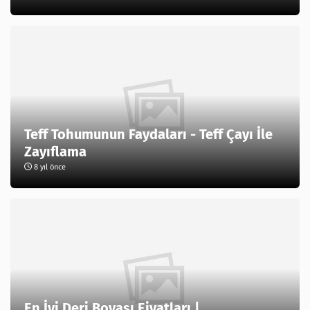
Teff Tohumunun Faydaları - Teff Çayı İle
Zayıflama
8 yıl önce
En İyi Deri Boyası Fiyatları |