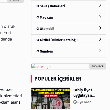
Savaş Haberleri
Magazin
an olarak
Otomobil
r. Yurt
 adımda
Aktüel Ürünler Kataloğu
Gündem
POPÜLER İÇERIKLER
 ve özel
Fahiş fiyat
uygulayan
k hizmetleri
firmalar açıklandı
eklam ajansı
6 yıl önce