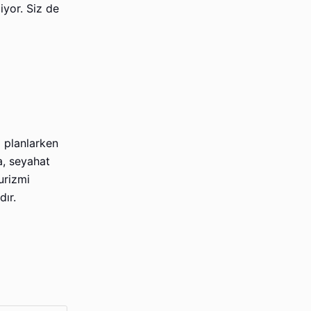
iyor. Siz de
i planlarken
a, seyahat
urizmi
dır.