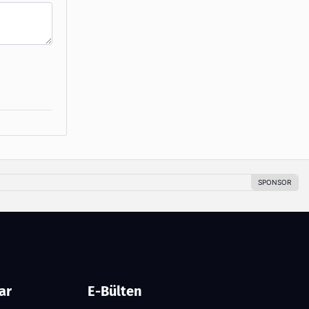
ar
E-Bülten