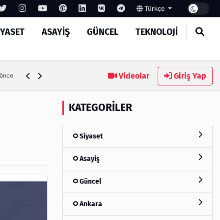
Türkçe
IYASET
ASAYIŞ
GÜNCEL
TEKNOLOJI
 Süreçlerinde Yeni Nesil Verimliliği Olimpack ile Yakalayın
Videolar
Giriş Yap
KATEGORILER
Siyaset
Asayiş
Güncel
Ankara