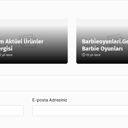
m Aktüel Ürünler
Barbieoyunlari.G
rgisi
Barbie Oyunları
 yıl önce
10 yıl önce
E-posta Adresiniz