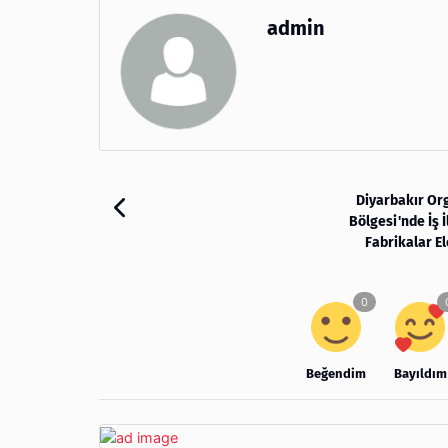
admin
Diyarbakır Or
Bölgesi'nde İş İ
Fabrikalar E
Beğendim
Bayıldım