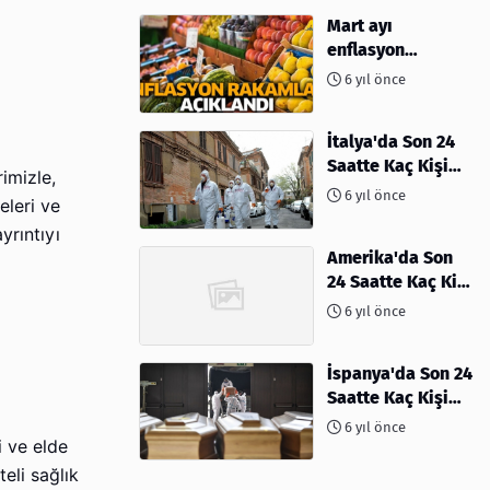
Mart ayı
enflasyon
rakamları
6 yıl önce
açıklandı
İtalya'da Son 24
Saatte Kaç Kişi
imizle,
Öldü
6 yıl önce
leri ve
yrıntıyı
Amerika'da Son
24 Saatte Kaç Kişi
Öldü - 06 Nisan
6 yıl önce
2020
İspanya'da Son 24
Saatte Kaç Kişi
Öldü
6 yıl önce
i ve elde
eli sağlık