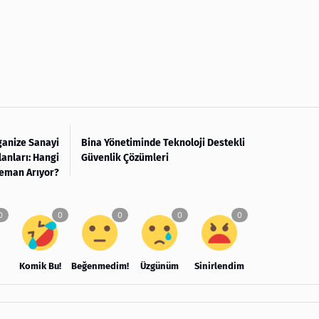
ganize Sanayi
Bina Yönetiminde Teknoloji Destekli
lanları: Hangi
Güvenlik Çözümleri
leman Arıyor?
Komik Bu!
Beğenmedim!
Üzgünüm
Sinirlendim