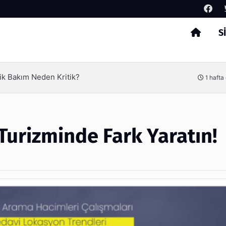
S
Arama
den Kritik?
Ambalaj
1 hafta önce
Turizminde Fark Yaratın!