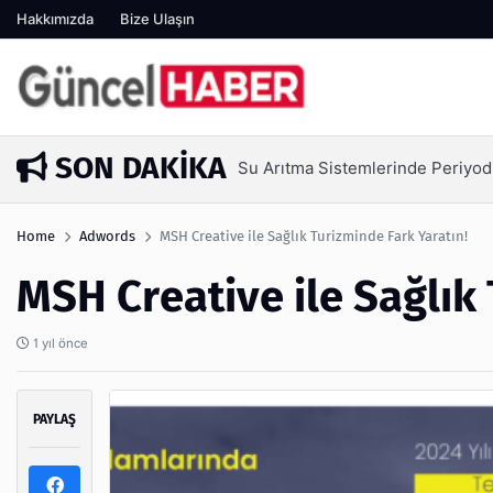
Hakkımızda
Bize Ulaşın
SON DAKIKA
Su Arıtma Sistemlerinde Periyodik Bakım Ne
6 gün önce
Home
Adwords
MSH Creative ile Sağlık Turizminde Fark Yaratın!
MSH Creative ile Sağlık 
1 yıl önce
PAYLAŞ