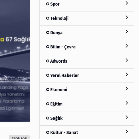
Spor
Teknoloji
Dünya
Bilim - Çevre
Adwords
Yerel Haberler
Ekonomi
Eğitim
Sağlık
Kültür - Sanat