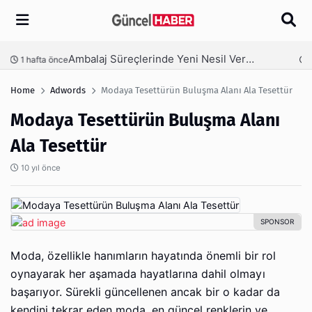
Arama
Ambalaj Süreçlerinde Yeni Nesil Verimliliği Olimpack ile Yakalayın
nce
3 hafta önce
Home
Adwords
Modaya Tesettürün Buluşma Alanı Ala Tesettür
Modaya Tesettürün Buluşma Alanı
Ala Tesettür
10 yıl önce
Moda, özellikle hanımların hayatında önemli bir rol
oynayarak her aşamada hayatlarına dahil olmayı
başarıyor. Sürekli güncellenen ancak bir o kadar da
kendini tekrar eden moda, en güncel renklerin ve