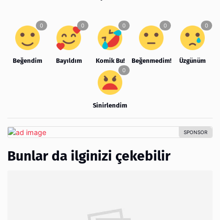
Beğendim
Bayıldım
Komik Bu!
Beğenmedim!
Üzgünüm
Sinirlendim
Bunlar da ilginizi çekebilir