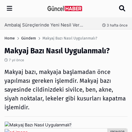
Arama
Ambalaj Süreçlerinde Yeni Nesil Verimliliği Olimpack ile Yakalayın
nce
3 hafta önce
Home
Gündem
Makyaj Bazı Nasıl Uygulanmalı?
Makyaj Bazı Nasıl Uygulanmalı?
7 yıl önce
Makyaj bazı, makyaja başlamadan önce
yapılması gereken işlemdir. Makyaj bazı
sayesinde cildinizdeki sivilce, ben, akne,
siyah noktalar, lekeler gibi kusurları kapatma
işlemidir.