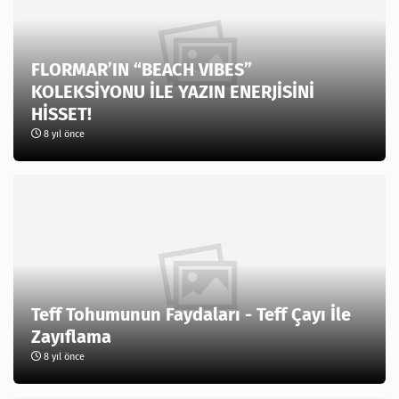
FLORMAR’IN “BEACH VIBES”
KOLEKSİYONU İLE YAZIN ENERJİSİNİ
HİSSET!
8 yıl önce
Teff Tohumunun Faydaları - Teff Çayı İle
Zayıflama
8 yıl önce