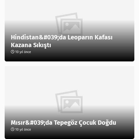
Hindistan&#039;da Leoparın Kafası
Kazana Sıkıştı
10 yıl önce
Mısır&#039;da Tepegöz Çocuk Doğdu
10 yıl önce