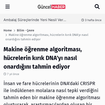
Arama
Ambalaj Süreçlerinde Yeni Nesil Verimliliği Olimpack ile Yakalayın
nce
3 hafta önce
Home
Bilim - Çevre
Makine öğrenme algoritması, hücrelerin kırık DNA'yı nasıl
onardığını tahmin ediyor
Makine öğrenme algoritması,
hücrelerin kırık DNA'yı nasıl
onardığını tahmin ediyor
7 yıl önce
İnsan ve fare hücrelerinin DNA'daki CRISPR
ile indüklenen molalara nasıl tepki verdiğini
tahmin eden bir makine öğrenme algoritması
oluşturarak, araştırmacılardan oluşan bir