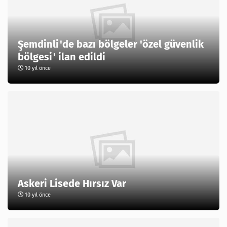
Şemdinli'de bazı bölgeler 'özel güvenlik
bölgesi' ilan edildi
10 yıl önce
Askeri Lisede Hırsız Var
10 yıl önce