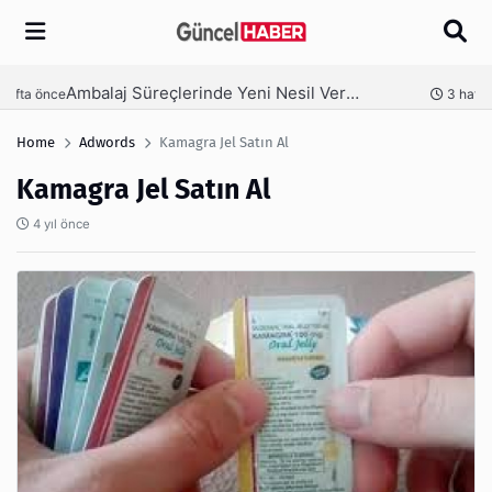
Arama
Ambalaj Süreçlerinde Yeni Nesil Verimliliği Olimpack ile Yakalayın
nce
3 hafta önce
Home
Adwords
Kamagra Jel Satın Al
Kamagra Jel Satın Al
4 yıl önce