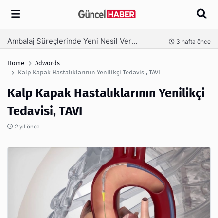
Arama
Ambalaj Süreçlerinde Yeni Nesil Verimliliği Olimpack ile Yakalayın
nce
3 hafta önce
Home
Adwords
Kalp Kapak Hastalıklarının Yenilikçi Tedavisi, TAVI
Kalp Kapak Hastalıklarının Yenilikçi
Tedavisi, TAVI
2 yıl önce