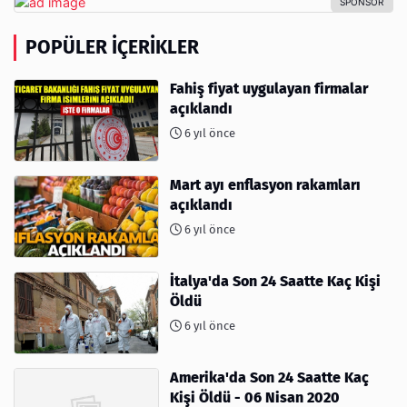
POPÜLER İÇERIKLER
Fahiş fiyat uygulayan firmalar
açıklandı
6 yıl önce
Mart ayı enflasyon rakamları
açıklandı
6 yıl önce
İtalya'da Son 24 Saatte Kaç Kişi
Öldü
6 yıl önce
Amerika'da Son 24 Saatte Kaç
Kişi Öldü - 06 Nisan 2020