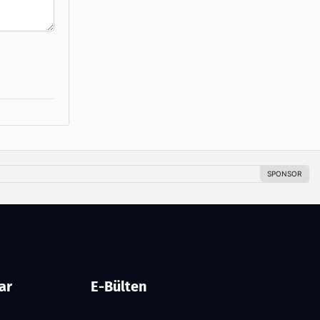
ar
E-Bülten