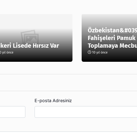
Özbekistan&#039
Fahişeleri Pamuk
keri Lisede Hırsız Var
Toplamaya Mecbur
 yıl önce
10 yıl önce
E-posta Adresiniz