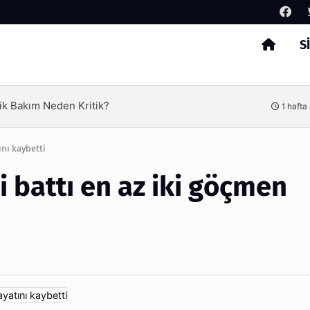
S
Arama
ik Bakım Neden Kritik?
1 hafta
nı kaybetti
 battı en az iki göçmen