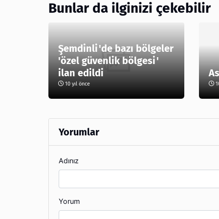
Bunlar da ilginizi çekebilir
Şemdinli'de bazı bölgeler
'özel güvenlik bölgesi'
ilan edildi
As
10 yıl önce
10
Yorumlar
Adınız
Yorum