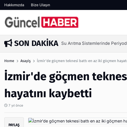
Hakkımızda
Bize Ulaşın
SON DAKIKA
Su Arıtma Sistemlerinde Periyod
3 gün önce
Home
Asayiş
İzmir'de göçmen teknesi battı en az iki göçmen hayatı
İzmir'de göçmen teknesi
hayatını kaybetti
7 yıl önce
PAYLAŞ