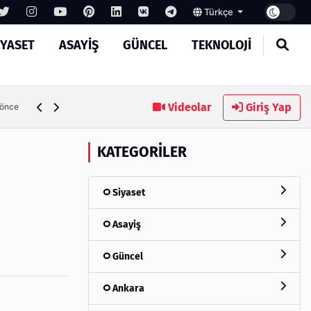
Türkçe
IYASET
ASAYIŞ
GÜNCEL
TEKNOLOJI
Ambalaj Süreçlerinde Yeni Nesil Verimliliği Olimpack ile Yak
Videolar
Giriş Yap
 önce
KATEGORILER
Siyaset
Asayiş
Güncel
Ankara