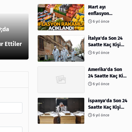
Mart ayı
enflasyon
rakamları
6 yıl önce
açıklandı
;da
İtalya'da Son 24
 Ettiler
Saatte Kaç Kişi
Öldü
6 yıl önce
Amerika'da Son
24 Saatte Kaç Kişi
Öldü - 06 Nisan
6 yıl önce
2020
İspanya'da Son 24
Saatte Kaç Kişi
Öldü
6 yıl önce