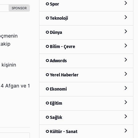
Spor
Teknoloji
Dünya
göçmenin
takip
Bilim - Çevre
Adwords
 kişinin
Yerel Haberler
 14 Afgan ve 1
Ekonomi
Eğitim
Sağlık
Kültür - Sanat