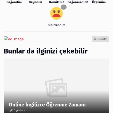
Beğendim
Bayıldım
Komik Bu!
Beğenmedim!
Üzgünüm
Sinirlendim
Bunlar da ilginizi çekebilir
Online İngilizce Öğrenme Zamanı
10 yıl önce