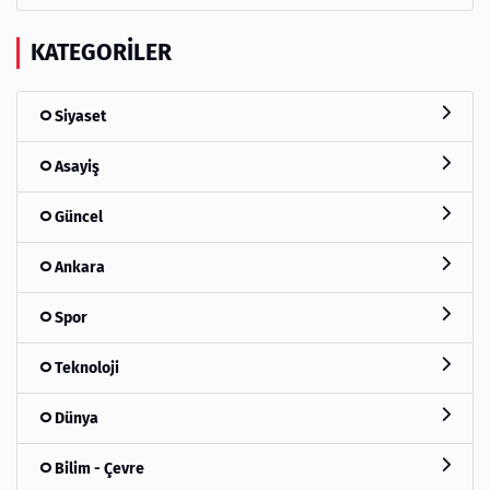
KATEGORILER
Siyaset
Asayiş
Güncel
Ankara
Spor
Teknoloji
Dünya
Bilim - Çevre