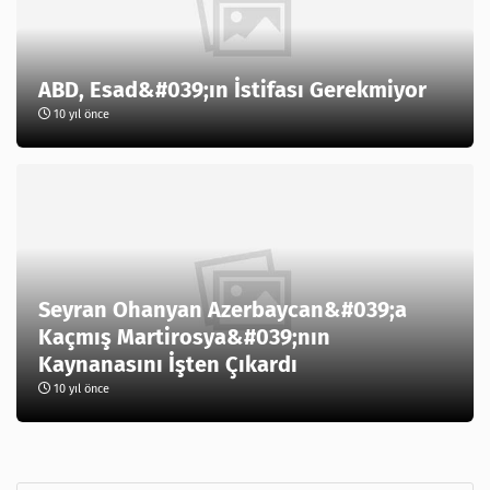
ABD, Esad&#039;ın İstifası Gerekmiyor
10 yıl önce
Seyran Ohanyan Azerbaycan&#039;a
Kaçmış Martirosya&#039;nın
Kaynanasını İşten Çıkardı
10 yıl önce