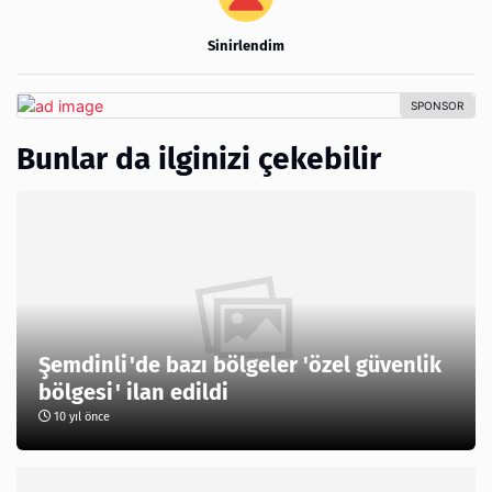
Sinirlendim
Bunlar da ilginizi çekebilir
Şemdinli'de bazı bölgeler 'özel güvenlik
bölgesi' ilan edildi
10 yıl önce