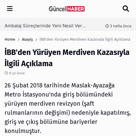
Arama
Ambalaj Süreçlerinde Yeni Nesil Verimliliği Olimpack ile Yakalayın
nce
3 hafta önce
Home
Asayiş
İBB'den Yürüyen Merdiven Kazasıyla İlgili Açıklama
İBB'den Yürüyen Merdiven Kazasıyla
İlgili Açıklama
8 yıl önce
26 Şubat 2018 tarihinde Maslak-Ayazağa
Metro İstasyonu'nda giriş bölümündeki
yürüyen merdiven revizyon (şaft
rulmanlarının değişimi) nedeniyle kapatılmış,
giriş ve çıkış bölümüne bariyerler
konulmuştur.