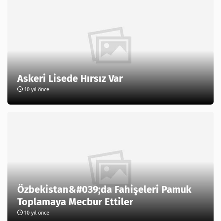
Askeri Lisede Hırsız Var
10 yıl önce
Özbekistan&#039;da Fahişeleri Pamuk
Toplamaya Mecbur Ettiler
10 yıl önce