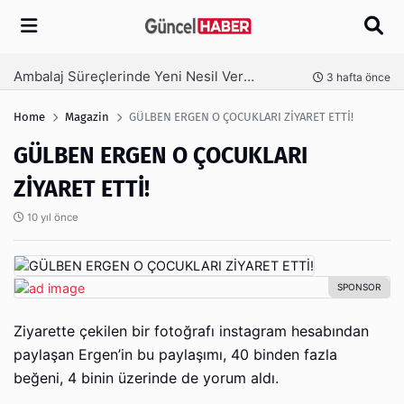
Arama
Ambalaj Süreçlerinde Yeni Nesil Verimliliği Olimpack ile Yakalayın
nce
3 hafta önce
Home
Magazin
GÜLBEN ERGEN O ÇOCUKLARI ZİYARET ETTİ!
GÜLBEN ERGEN O ÇOCUKLARI
ZİYARET ETTİ!
10 yıl önce
Ziyarette çekilen bir fotoğrafı instagram hesabından
paylaşan Ergen’in bu paylaşımı, 40 binden fazla
beğeni, 4 binin üzerinde de yorum aldı.