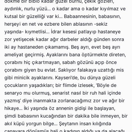
dökme bir biblo kadar güzel burnu, çekik gözleri,
aydınlık, nurlu yüzü... o kadar ama o kadar kıyılmaz ve
kutsal bir güzelliği var ki... Babaannesinin, babasının,
herşeyi en net ve ezbere bilen ablasının -sekiz
yaşında- kıymetlisi... İdrar kesesi patlayıp hastaneye
zor yetişecek kadar ağır darbeler aldığı günden sonra
iki ay hastaneden çıkamamış. Beş ayrı, evet beş ayrı
ameliyat geçirmiş. Ayaklarını bana öptürmekte direten,
çorabını hiç çıkartmayan, sabah gözünü açıp önce
çorabını giyen bu evlat. Saklıyor falakaya uzattığı mis
gibi minicik ayaklarını. Kayseri’de, bu dünya güzeli
çocukların yaşadıkları; bir flimde izlesek, ’Böyle de
senaryo mu olurmuş, senarist nasıl bir ruh hali içinde
yazmış’ diye inanmakta zorlanacağımız zor ve ağır bir
hikaye... İki yaşında öz annenin gidişi ile başlayan,
şimdi babasının kucağından bir dakika bile inmeyen, bir
akıl küpü yorgun bilge... Şeytanın insan kılığında
canavara dönüşmüş hali o kadının aldığı ya da alacağı