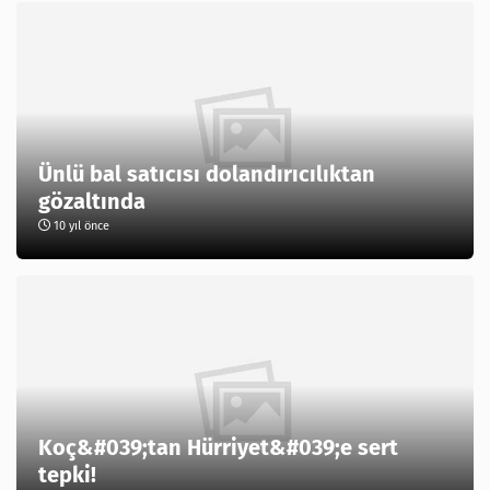
Ünlü bal satıcısı dolandırıcılıktan
gözaltında
10 yıl önce
Koç&#039;tan Hürriyet&#039;e sert
tepki!