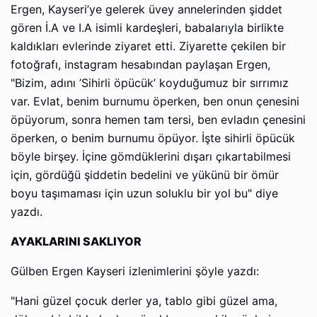
Ergen, Kayseri’ye gelerek üvey annelerinden şiddet
gören İ.A ve I.A isimli kardeşleri, babalarıyla birlikte
kaldıkları evlerinde ziyaret etti. Ziyarette çekilen bir
fotoğrafı, instagram hesabından paylaşan Ergen,
"Bizim, adını ’Sihirli öpücük’ koyduğumuz bir sırrımız
var. Evlat, benim burnumu öperken, ben onun çenesini
öpüyorum, sonra hemen tam tersi, ben evladın çenesini
öperken, o benim burnumu öpüyor. İşte sihirli öpücük
böyle birşey. İçine gömdüklerini dışarı çıkartabilmesi
için, gördüğü şiddetin bedelini ve yükünü bir ömür
boyu taşımaması için uzun soluklu bir yol bu" diye
yazdı.
AYAKLARINI SAKLIYOR
Gülben Ergen Kayseri izlenimlerini şöyle yazdı:
"Hani güzel çocuk derler ya, tablo gibi güzel ama,