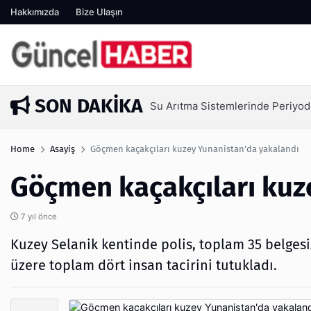
Hakkımızda
Bize Ulaşın
SON DAKIKA
Su Arıtma Sistemlerinde Periyod
6 gün önce
Home
Asayiş
Göçmen kaçakçıları kuzey Yunanistan'da yakalandı
Göçmen kaçakçıları kuz
7 yıl önce
Kuzey Selanik kentinde polis, toplam 35 belges
üzere toplam dört insan tacirini tutukladı.