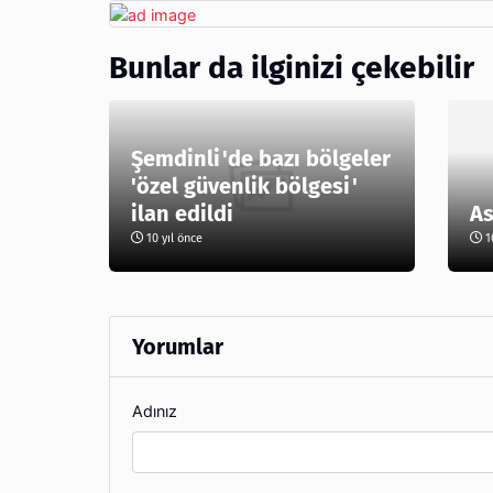
Bunlar da ilginizi çekebilir
Şemdinli'de bazı bölgeler
'özel güvenlik bölgesi'
ilan edildi
As
10 yıl önce
10
Yorumlar
Adınız