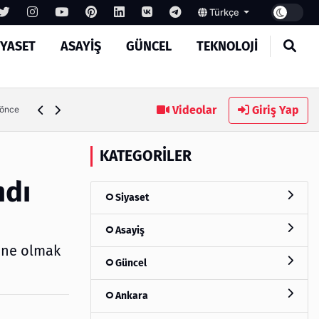
Türkçe
IYASET
ASAYIŞ
GÜNCEL
TEKNOLOJI
Ambalaj Süreçlerinde Yeni Nesil Verimliliği Olimpack ile Yak
Videolar
Giriş Yap
 önce
KATEGORILER
ndı
Siyaset
Asayiş
tane olmak
Güncel
Ankara