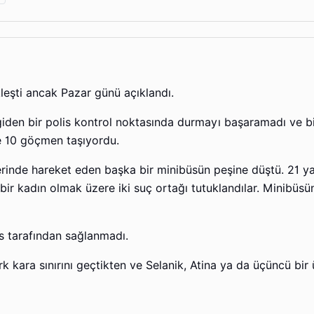
eşti ancak Pazar günü açıklandı.
 giden bir polis kontrol noktasında durmayı başaramadı ve b
e 10 göçmen taşıyordu.
erinde hareket eden başka bir minibüsün peşine düştü. 21 ya
ir kadın olmak üzere iki suç ortağı tutuklandılar. Minibüsü
is tarafından sağlanmadı.
rk kara sınırını geçtikten ve Selanik, Atina ya da üçüncü bir