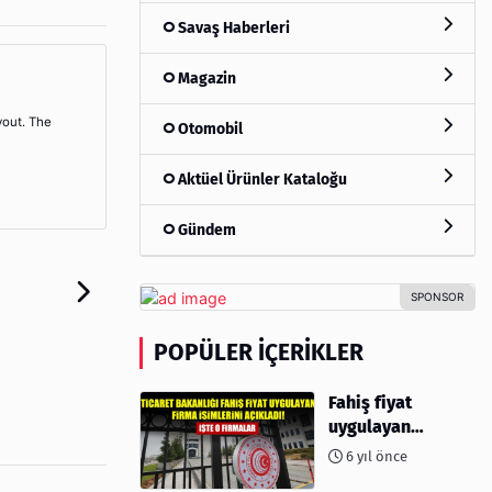
Savaş Haberleri
Magazin
yout. The
Otomobil
Aktüel Ürünler Kataloğu
Gündem
POPÜLER İÇERIKLER
Fahiş fiyat
uygulayan
firmalar açıklandı
6 yıl önce