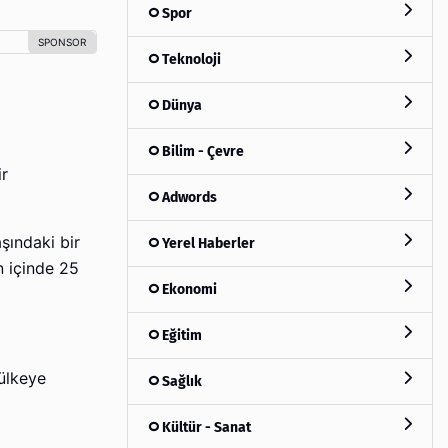
Spor
Teknoloji
Dünya
Bilim - Çevre
ir
Adwords
şındaki bir
Yerel Haberler
n içinde 25
Ekonomi
Eğitim
 ülkeye
Sağlık
Kültür - Sanat