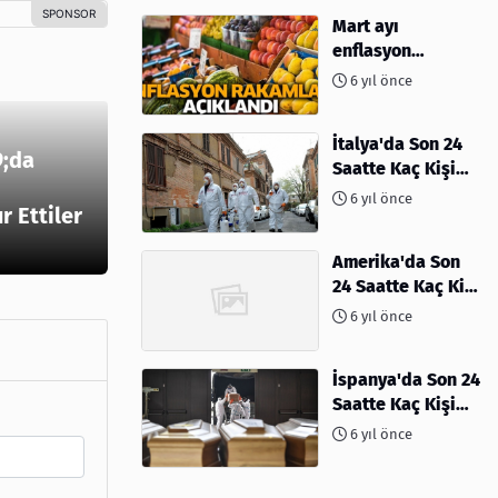
Mart ayı
enflasyon
rakamları
6 yıl önce
açıklandı
İtalya'da Son 24
;da
Saatte Kaç Kişi
Öldü
6 yıl önce
 Ettiler
Amerika'da Son
24 Saatte Kaç Kişi
Öldü - 06 Nisan
6 yıl önce
2020
İspanya'da Son 24
Saatte Kaç Kişi
Öldü
6 yıl önce