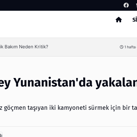
S
Arama
ik Bakım Neden Kritik?
1 hafta
ey Yunanistan'da yakala
iz göçmen taşıyan iki kamyoneti sürmek için bir 