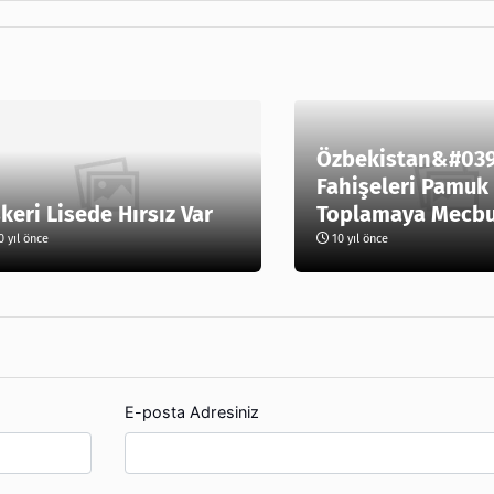
Özbekistan&#039
Fahişeleri Pamuk
keri Lisede Hırsız Var
Toplamaya Mecbur
 yıl önce
10 yıl önce
E-posta Adresiniz