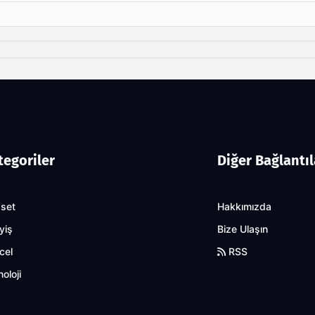
tegoriler
Diğer Bağlantıl
aset
Hakkımızda
yiş
Bize Ulaşın
cel
RSS
oloji