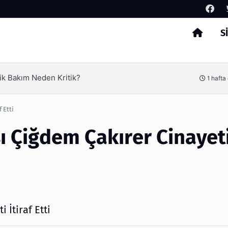
S
Arama
ik Bakım Neden Kritik?
1 hafta
 Etti
sı Çiğdem Çakırer Cinayet
 İtiraf Etti