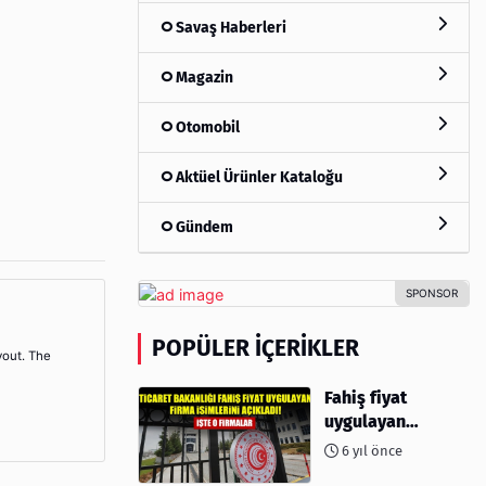
Savaş Haberleri
Magazin
Otomobil
Aktüel Ürünler Kataloğu
Gündem
POPÜLER İÇERIKLER
yout. The
Fahiş fiyat
uygulayan
firmalar açıklandı
6 yıl önce