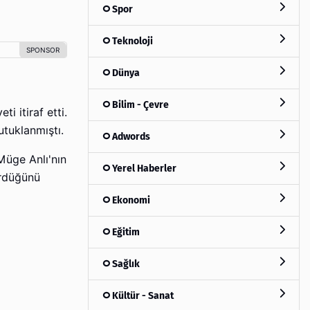
Spor
Teknoloji
Dünya
Bilim - Çevre
 itiraf etti.
utuklanmıştı.
Adwords
Müge Anlı'nın
Yerel Haberler
ürdüğünü
Ekonomi
Eğitim
Sağlık
Kültür - Sanat