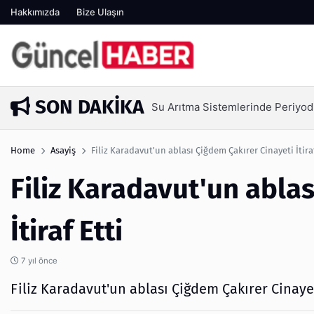
Hakkımızda
Bize Ulaşın
SON DAKIKA
Su Arıtma Sistemlerinde Periyod
5 gün önce
Home
Asayiş
Filiz Karadavut'un ablası Çiğdem Çakırer Cinayeti İtiraf
Filiz Karadavut'un abla
İtiraf Etti
7 yıl önce
Filiz Karadavut'un ablası Çiğdem Çakırer Cinayeti