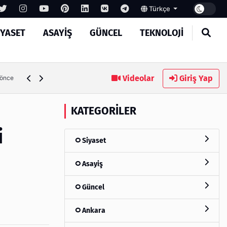
Türkçe
IYASET
ASAYIŞ
GÜNCEL
TEKNOLOJI
Ambalaj Süreçlerinde Yeni Nesil Verimliliği Olimpack ile Yak
Videolar
Giriş Yap
 önce
KATEGORILER
i
Siyaset
Asayiş
Güncel
Ankara