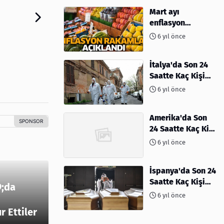
Mart ayı
enflasyon
rakamları
6 yıl önce
açıklandı
İtalya'da Son 24
Saatte Kaç Kişi
Öldü
6 yıl önce
Amerika'da Son
24 Saatte Kaç Kişi
Öldü - 06 Nisan
6 yıl önce
2020
İspanya'da Son 24
Saatte Kaç Kişi
;da
Öldü
6 yıl önce
 Ettiler