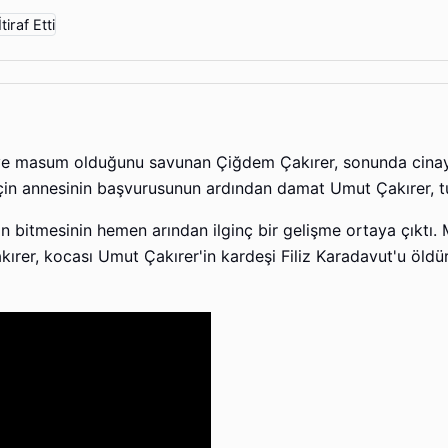
ve masum olduğunu savunan Çiğdem Çakırer, sonunda cinayeti
için annesinin başvurusunun ardından damat Umut Çakırer, t
 bitmesinin hemen arından ilginç bir gelişme ortaya çıktı. 
kırer, kocası Umut Çakırer'in kardeşi Filiz Karadavut'u öld