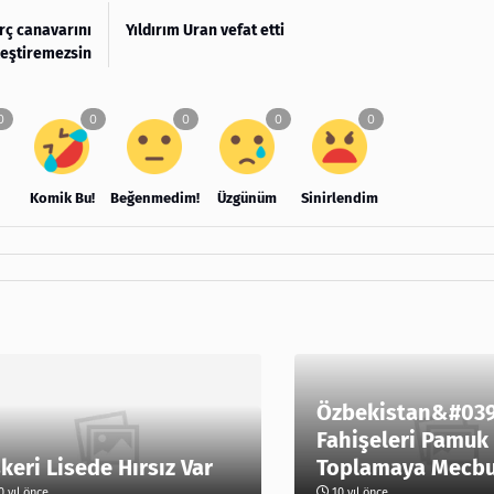
rç canavarını
Yıldırım Uran vefat etti
leştiremezsin
Komik Bu!
Beğenmedim!
Üzgünüm
Sinirlendim
Özbekistan&#039
Fahişeleri Pamuk
keri Lisede Hırsız Var
Toplamaya Mecbur
 yıl önce
10 yıl önce