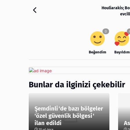
Houliarakis; Bo
evcil
Beğendim
Bayıldım
Bunlar da ilginizi çekebilir
Şemdinli'de bazı bölgeler
'özel güvenlik bölgesi'
ilan edildi
As
10 yıl önce
10