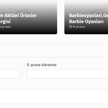
m Aktüel Ürünler
Barbieoyunlari.G
rgisi
Barbie Oyunları
 yıl önce
10 yıl önce
E-posta Adresiniz