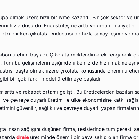
upa olmak üzere hızlı bir ivme kazandı. Bir çok sektör ve ür
ini hızla düşürdü. Endüstrileşme arttı ve üretim maliyetleri
etkilenirken çikolata endüstrisi de hızla sanayileşme ve ma
onibon üretimi başladı. Çikolata renklendirilerek rengarenk çi
di. Tüm bu gelişmelerin eşiğinde ülkemiz de hızlı makineleşme 
üstrisi başta olmak üzere çikolata konusunda önemli üreticil
gibi bir çok farklı model üretilmeye başladı.
ler arttı ve rekabet ortamı gelişti. Bu üreticelerden bazıları s
ıklı ve çevreye duyarlı üretim ile ülke ekonomisine katkı sağl
timini güvenilir, sağlıklı ve çevreye duyarlı yapan firmaları
şta insan sağlığını düşünen firma, tesislerinde tüm gerekli ser
pazarda
draje
üretiminde önemli bir paya sahip olan firma o