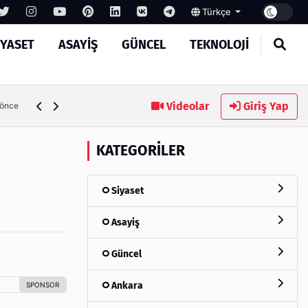
Türkçe
IYASET
ASAYIŞ
GÜNCEL
TEKNOLOJI
Ambalaj Süreçlerinde Yeni Nesil Verimliliği Olimpack ile Yak
Videolar
Giriş Yap
 önce
KATEGORILER
Siyaset
Asayiş
Güncel
Ankara