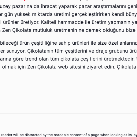
Kuzey pazarına da ihracat yaparak pazar araştırmalarını geni
er gün yüksek miktarda üretimi gerçekleştirirken kendi bün
li ürünler üretiyor. Kaliteli hammadde ile üretim yapmanın ya
yan Zen Çikolata mutluluk üretmenin ne demek olduğunu bize 
ileceği ürün çeşitliliğine sahip ürünleri ile size özel anların
ler sunuyor. Çikolatanın tüm çeşitlerini ve draje grubunu ür
arına göre trend olan tüm çikolata çeşitlerini üretmektedir. 
bi olmak için Zen Çikolata web sitesini ziyaret edin. Çikolata
 a reader will be distracted by the readable content of a page when looking at its la