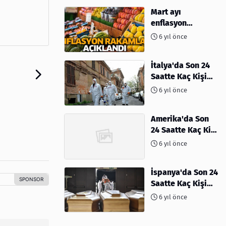
Mart ayı
enflasyon
rakamları
6 yıl önce
açıklandı
İtalya'da Son 24
Saatte Kaç Kişi
Öldü
6 yıl önce
Amerika'da Son
24 Saatte Kaç Kişi
Öldü - 06 Nisan
6 yıl önce
2020
İspanya'da Son 24
Saatte Kaç Kişi
Öldü
6 yıl önce