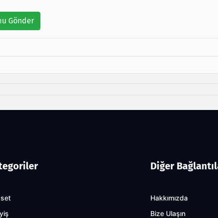
u Gönder
tegoriler
Diğer Bağlantıl
aset
Hakkımızda
yiş
Bize Ulaşın