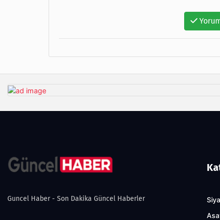
Yorum
Ka
Guncel Haber - Son Dakika Güncel Haberler
Siy
Asa