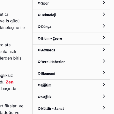
Spor
etici
Teknoloji
 ve iş gücü
Dünya
kineleşme ile
Bilim - Çevre
kolata
Adwords
ile hızlı
erden birisi
Yerel Haberler
Ekonomi
ağlıksız
adı.
Zen
Eğitim
n başında
Sağlık
tifikaları ve
Kültür - Sanat
rtadoğu ve