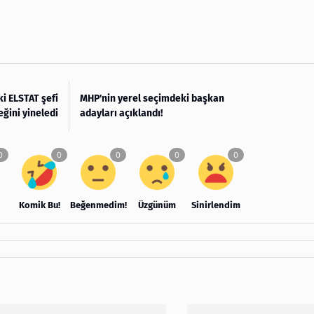
i ELSTAT şefi
MHP'nin yerel seçimdeki başkan
eğini yineledi
adayları açıklandı!
Komik Bu!
Beğenmedim!
Üzgünüm
Sinirlendim