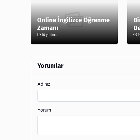
Online İngilizce Öğrenme
Bi
Zamanı
De
10 yıl önce
10
Yorumlar
Adınız
Yorum