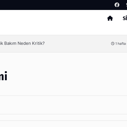
S
Arama
ik Bakım Neden Kritik?
1 hafta
mi