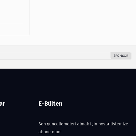
ar
E-Bülten
Son güncellemeleri almak için posta listemize
abone olun!