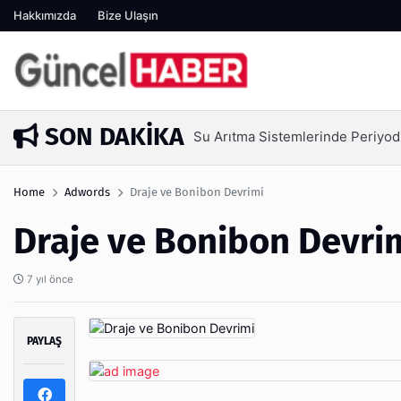
Hakkımızda
Bize Ulaşın
SON DAKIKA
Su Arıtma Sistemlerinde Periyod
4 gün önce
Home
Adwords
Draje ve Bonibon Devrimi
Draje ve Bonibon Devri
7 yıl önce
PAYLAŞ