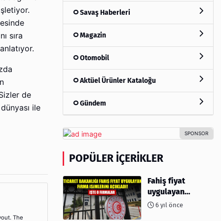
şletiyor.
Savaş Haberleri
yesinde
Magazin
nı sıra
anlatıyor.
Otomobil
ızda
Aktüel Ürünler Kataloğu
ün
Sizler de
Gündem
 dünyası ile
POPÜLER İÇERIKLER
Fahiş fiyat
uygulayan
firmalar açıklandı
6 yıl önce
yout. The