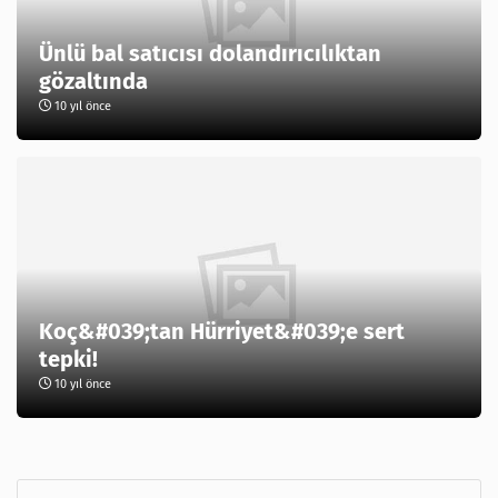
Ünlü bal satıcısı dolandırıcılıktan
gözaltında
10 yıl önce
Koç&#039;tan Hürriyet&#039;e sert
tepki!
10 yıl önce