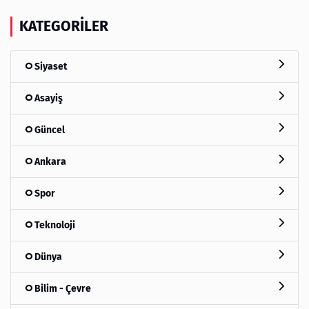
KATEGORILER
Siyaset
Asayiş
Güncel
Ankara
Spor
Teknoloji
Dünya
Bilim - Çevre