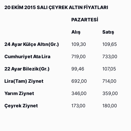
20 EKİM 2015 SALI ÇEYREK ALTIN FİYATLARI
PAZARTESİ
Alış
Satış
24 Ayar Külçe Altın(Gr.)
109,30
109,65
Cumhuriyet Ata Lira
719,00
733,00
22 Ayar Bilezik(Gr.)
99,46
107,05
Lira(Tam) Ziynet
692,00
714,00
Yarım Ziynet
346,00
359,00
Çeyrek Ziynet
173,00
180,00