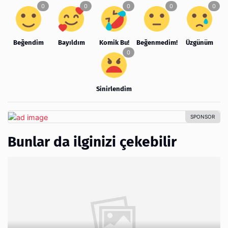
Beğendim
Bayıldım
Komik Bu!
Beğenmedim!
Üzgünüm
Sinirlendim
Bunlar da ilginizi çekebilir