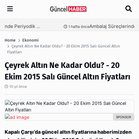
Arama
Ambalaj Süreçlerinde Yeni Nesil Verimliliği Olimpack ile Yakalayın
nce
3 hafta önce
Home
Ekonomi
Çeyrek Altın Ne Kadar Oldu? - 20 Ekim 2015 Salı Güncel Altın
Fiyatları
Çeyrek Altın Ne Kadar Oldu? - 20
Ekim 2015 Salı Güncel Altın Fiyatları
10 yıl önce
Kapalı Çarşı’da güncel altın fiyatlarına haberimizden