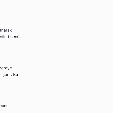
lanarak
erileri henüz
 nereye
ştirir. Bu
ucunu