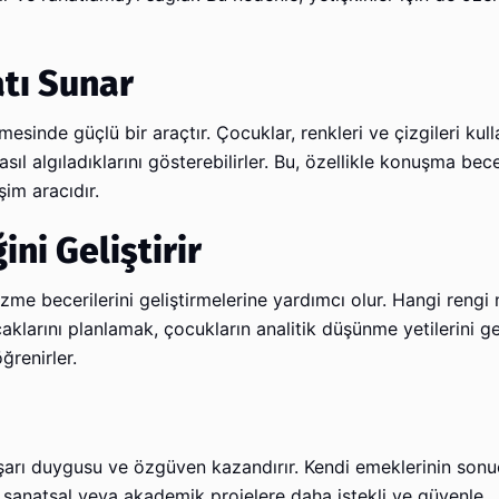
atı Sunar
sinde güçlü bir araçtır. Çocuklar, renkleri ve çizgileri kul
nasıl algıladıklarını gösterebilirler. Bu, özellikle konuşma bec
şim aracıdır.
i Geliştirir
zme becerilerini geliştirmelerine yardımcı olur. Hangi rengi
aklarını planlamak, çocukların analitik düşünme yetilerini geli
ğrenirler.
şarı duygusu ve özgüven kazandırır. Kendi emeklerinin son
sanatsal veya akademik projelere daha istekli ve güvenle