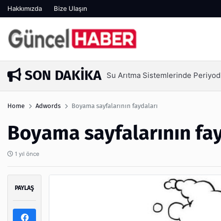
Hakkımızda
Bize Ulaşın
SON DAKIKA
Su Arıtma Sistemlerinde Periyod
5 gün önce
Home
Adwords
Boyama sayfalarının faydaları
Boyama sayfalarının fay
1 yıl önce
PAYLAŞ