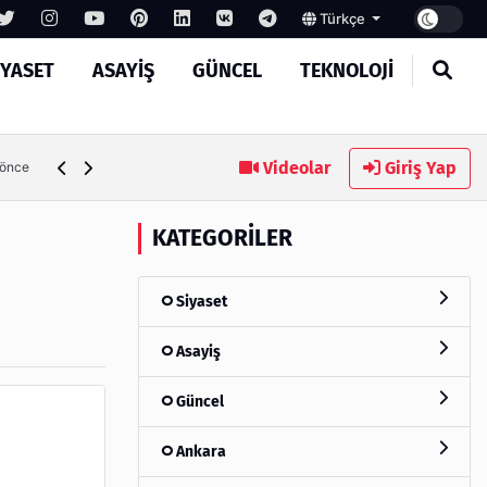
Türkçe
IYASET
ASAYIŞ
GÜNCEL
TEKNOLOJI
Ambalaj Süreçlerinde Yeni Nesil Verimliliği Olimpack ile Yak
Videolar
Giriş Yap
 önce
KATEGORILER
Siyaset
Asayiş
Güncel
Ankara