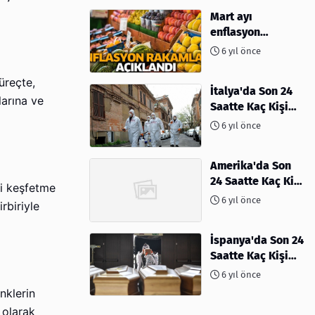
Mart ayı
enflasyon
rakamları
6 yıl önce
açıklandı
üreçte,
İtalya'da Son 24
larına ve
Saatte Kaç Kişi
Öldü
6 yıl önce
Amerika'da Son
24 Saatte Kaç Kişi
eri keşfetme
Öldü - 06 Nisan
6 yıl önce
irbiriyle
2020
İspanya'da Son 24
Saatte Kaç Kişi
Öldü
6 yıl önce
nklerin
l olarak