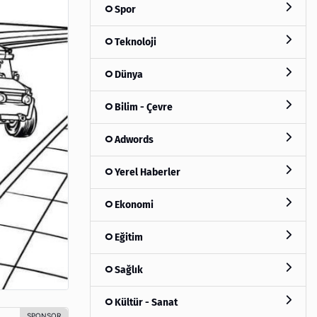
Spor
Teknoloji
Dünya
Bilim - Çevre
Adwords
Yerel Haberler
Ekonomi
Eğitim
Sağlık
Kültür - Sanat