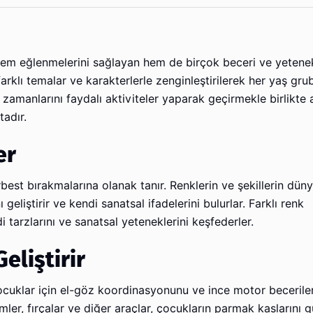
 hem eğlenmelerini sağlayan hem de birçok beceri ve yetenek
, farklı temalar ve karakterlerle zenginleştirilerek her yaş gr
zamanlarını faydalı aktiviteler yaparak geçirmekle birlikte 
adır.
er
est bırakmalarına olanak tanır. Renklerin ve şekillerin dün
liştirir ve kendi sanatsal ifadelerini bulurlar. Farklı renk
 tarzlarını ve sanatsal yeteneklerini keşfederler.
eliştirir
çocuklar için el-göz koordinasyonunu ve ince motor becerileri
emler, fırçalar ve diğer araçlar, çocukların parmak kaslarını g