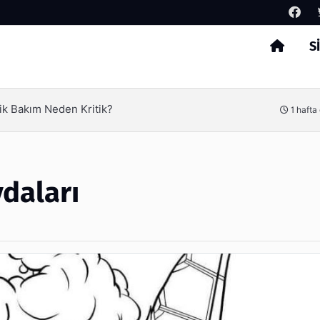
S
Arama
ik Bakım Neden Kritik?
1 hafta
daları