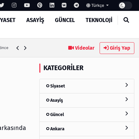
Türkçe
IYASET
ASAYIŞ
GÜNCEL
TEKNOLOJI
MASROKİT Eğitim Kitleri ile Elektronik Öğrenmek Artı
Videolar
Giriş Yap
 hafta önce
KATEGORILER
Siyaset
Asayiş
Güncel
arkasında
Ankara