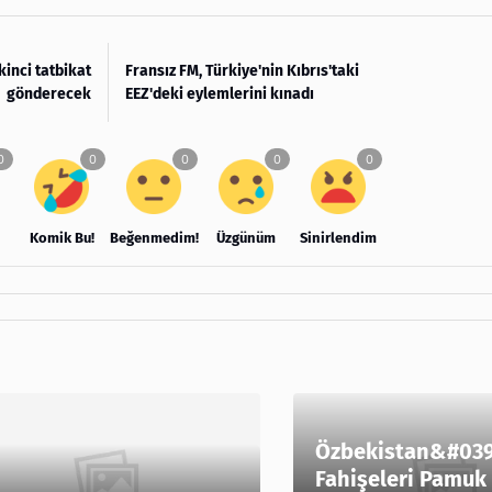
kinci tatbikat
Fransız FM, Türkiye'nin Kıbrıs'taki
gönderecek
EEZ'deki eylemlerini kınadı
Komik Bu!
Beğenmedim!
Üzgünüm
Sinirlendim
Özbekistan&#039
Fahişeleri Pamuk