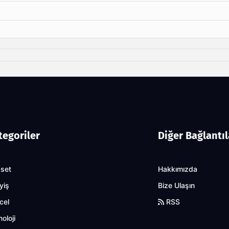
tegoriler
Diğer Bağlantıl
aset
Hakkımızda
yiş
Bize Ulaşın
cel
RSS
oloji