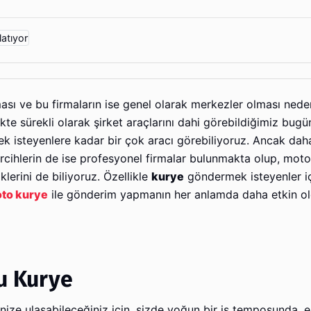
lması ve bu firmaların ise genel olarak merkezler olması neden
ikte sürekli olarak şirket araçlarını dahi görebildiğimiz bugü
tmek isteyenlere kadar bir çok aracı görebiliyoruz. Ancak da
rcihlerin de ise profesyonel firmalar bulunmakta olup, motor
klerini de biliyoruz. Özellikle
kurye
göndermek isteyenler iç
to kurye
ile gönderim yapmanın her anlamda daha etkin o
u Kurye
inize ulaşabileceğiniz için, sizde yoğun bir iş temposunda, e