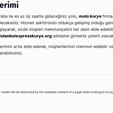
derimi
raba ile en az üç saatte gideceğiniz yolu,
moto kurye
firma
bileceksiniz. Hizmet sektörünün oldukça gelişmiş olduğu g
ayarak, sizde müşteri memnuniyetini her daim elde edebilir
stanbulexpresskurye.org
adresine girmeniz yeterli olacakt
rimini artık elde ederek, müşterilerinizi memnun edebilir 
rebilirsiniz.
 a reader will be distracted by the readable content of a page when looking at its la