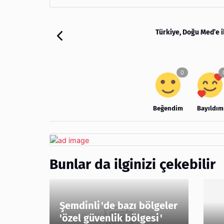
Türkiye, Doğu Med’e i
Beğendim
Bayıldım
Bunlar da ilginizi çekebilir
Şemdinli'de bazı bölgeler
'özel güvenlik bölgesi'