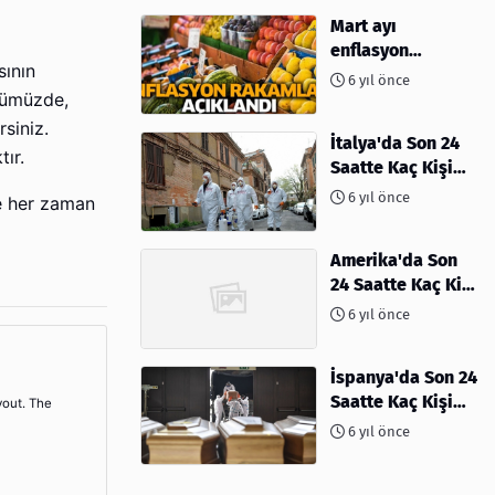
Mart ayı
enflasyon
sının
rakamları
6 yıl önce
açıklandı
ünümüzde,
siniz.
İtalya'da Son 24
ır.
Saatte Kaç Kişi
Öldü
6 yıl önce
ve her zaman
Amerika'da Son
24 Saatte Kaç Kişi
Öldü - 06 Nisan
6 yıl önce
2020
İspanya'da Son 24
Saatte Kaç Kişi
yout. The
Öldü
6 yıl önce