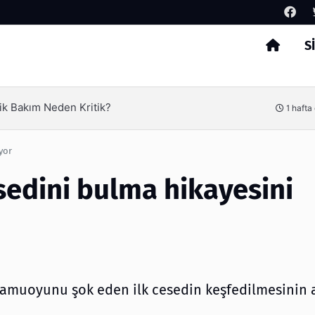
S
Arama
sil Verimliliği Olimpack ile Yakalayın
3
yor
sedini bulma hikayesini
 kamuoyunu şok eden ilk cesedin keşfedilmesinin 