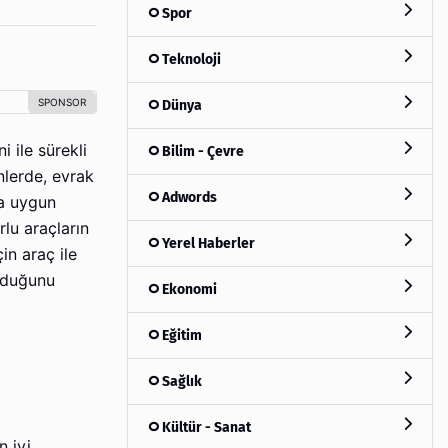
Spor
Teknoloji
Dünya
i ile sürekli
Bilim - Çevre
nlerde, evrak
Adwords
ha uygun
lu araçların
Yerel Haberler
in araç ile
lduğunu
Ekonomi
Eğitim
Sağlık
Kültür - Sanat
n iyi