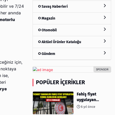
bilir ve 7/24
Savaş Haberleri
n her anında
Magazin
motorlu
Otomobil
Aktüel Ürünler Kataloğu
Gündem
ceğiniz için,
ı noktaya
 ise,
POPÜLER İÇERIKLER
teri
rye
Fahiş fiyat
uygulayan
firmalar açıklandı
6 yıl önce