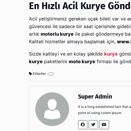
En Hızlı Acil Kurye Gön
Acil yetiştirmeniz gereken uçak bileti var ve a
güvencesi ile sadece bir saat içerisinde gide
artık
motorlu kurye
ile paket göndermeye başl
Kaliteli hizmetler almaya başlamak için,
www.i
Sizde kaliteyi ve en kolay şekilde
kurye
gönde
kurye
paketlerini
moto kurye
firması ile gönde
Etiketler :
Super Admin
It is a long established fact that
point of using Lorem Ipsum