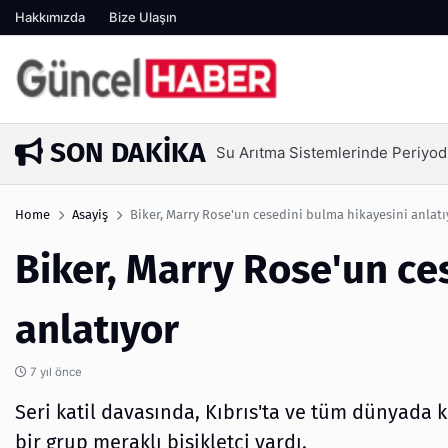
Hakkımızda
Bize Ulaşın
SON DAKIKA
Ambalaj Süreçlerinde Yeni Ne
1 hafta önce
Home
Asayiş
Biker, Marry Rose'un cesedini bulma hikayesini anlatı
Biker, Marry Rose'un ce
anlatıyor
7 yıl önce
Seri katil davasında, Kıbrıs'ta ve tüm dünyada
bir grup meraklı bisikletçi vardı.