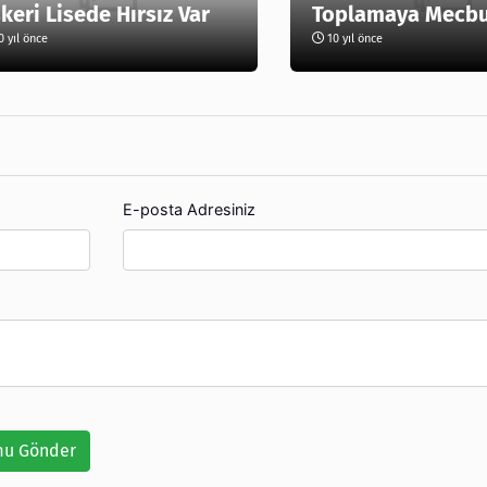
keri Lisede Hırsız Var
Toplamaya Mecbur
 yıl önce
10 yıl önce
E-posta Adresiniz
u Gönder