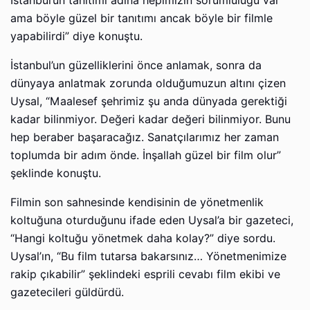
İstanbul’un tanıtımı adına hepimizin sorumluluğu var
ama böyle güzel bir tanıtımı ancak böyle bir filmle
yapabilirdi” diye konuştu.
İstanbul’un güzelliklerini önce anlamak, sonra da
dünyaya anlatmak zorunda olduğumuzun altını çizen
Uysal, “Maalesef şehrimiz şu anda dünyada gerektiği
kadar bilinmiyor. Değeri kadar değeri bilinmiyor. Bunu
hep beraber başaracağız. Sanatçılarımız her zaman
toplumda bir adım önde. İnşallah güzel bir film olur”
şeklinde konuştu.
Filmin son sahnesinde kendisinin de yönetmenlik
koltuğuna oturduğunu ifade eden Uysal’a bir gazeteci,
“Hangi koltuğu yönetmek daha kolay?” diye sordu.
Uysal’ın, “Bu film tutarsa bakarsınız… Yönetmenimize
rakip çıkabilir” şeklindeki esprili cevabı film ekibi ve
gazetecileri güldürdü.