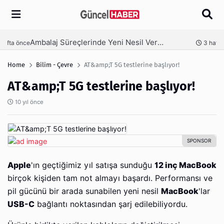
Arama
Ambalaj Süreçlerinde Yeni Nesil Verimliliği Olimpack ile Yakalayın
nce
3 hafta önce
Home
Bilim - Çevre
AT&amp;T 5G testlerine başlıyor!
AT&amp;T 5G testlerine başlıyor!
10 yıl önce
Apple
'ın geçtiğimiz yıl satışa sunduğu
12 inç MacBook
birçok kişiden tam not almayı başardı. Performansı ve
pil gücünü bir arada sunabilen yeni nesil
MacBook
'lar
USB-C
bağlantı noktasından şarj edilebiliyordu.