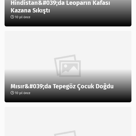
Hindistan&#039;da Leoparın Kafası
Kazana Sıkıştı
10 yıl önce
Mısır&#039;da Tepegöz Çocuk Doğdu
10 yıl önce