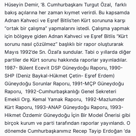
Hüseyin Demir, ‘8. Cumhurbaşkanı Turgut Özal, farklı
bakış açılarına her zaman kıymet verirdi. Bu kapsamda
Adnan Kahveci ve Eşref Bitlis’ten Kürt sorununa karşı
“ortak bir çalışma” yapmalarını istedi. Çalışma yapmak
için bölgeye giden Adnan Kahveci ve Eşref Bitlis “Kürt
sorunu nasıl çözülmez” başlıklı bir rapor oluşturarak
Mayıs 1992’de Sn. Özal’a sundular. Tabi o yıllarda diğer
partiler de Kürt sorunu hakkında raporlar yayınladılar.
1987- Bülent Ecevit DSP Güneydoğu Raporu, 1990-
SHP (Deniz Baykal-Hükmet Çetin- Eşref Erdem)
Güneydoğu Sorunlar Raporu, 1991-MÇP Güneydoğu
Raporu, 1992-Cumhurbaşkanlığı Genel Sekreteri
Emekli Org. Kemal Yamak Raporu, 1992-Mazlumder
Kürt Raporu, 1993-ANAP Güneydoğu Raporu, 1993-
Hikmet Özdemir Güneydoğu İçin Bir Model Önerisi gibi
birçok kurum ve parti tarafından raporlar yayınlandı. O
dönemde Cumhurbaşkanımız Recep Tayip Erdoğan ‘da