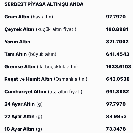
SERBEST PİYASA ALTIN ŞU ANDA
Gram Altın
(has altın)
97.7970
Çeyrek Altın
(küçük altın fiyatı)
160.8981
Yarım Altın
321.7962
Tam Altın
(büyük altın)
641.4543
Gremse Altın
(iki buçukluk altın)
1633.6103
Reşat
ve
Hamit Altın
(Osmanlı altını)
643.0538
Cumhuriyet Altını
(ata altın fiyatı)
661.3982
24 Ayar Altın
(g)
97.7970
22 Ayar Altın
(g)
88.9953
18 Ayar Altın
(g)
73.3478