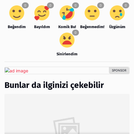
Beğendim
Bayıldım
Komik Bu!
Beğenmedim!
Üzgünüm
Sinirlendim
Bunlar da ilginizi çekebilir