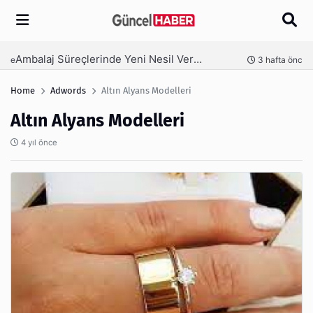
Arama
Ambalaj Süreçlerinde Yeni Nesil Verimliliği Olimpack ile Yakalayın
nce
3 hafta önce
Home
Adwords
Altın Alyans Modelleri
Altın Alyans Modelleri
4 yıl önce