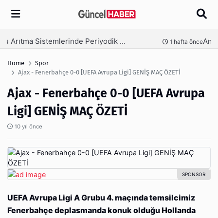
Arama
Ambalaj Süreçlerinde Yeni Nesil Verimliliği Olimpack ile Yakalayın
nce
3 hafta önce
Home
Spor
Ajax - Fenerbahçe 0-0 [UEFA Avrupa Ligi] GENİŞ MAÇ ÖZETİ
Ajax - Fenerbahçe 0-0 [UEFA Avrupa
Ligi] GENİŞ MAÇ ÖZETİ
10 yıl önce
UEFA Avrupa Ligi A Grubu 4. maçında temsilcimiz
Fenerbahçe deplasmanda konuk olduğu Hollanda