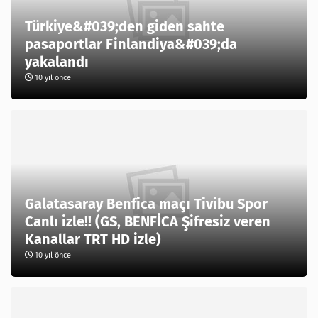
Türkiye&#039;den giden sahte
pasaportlar Finlandiya&#039;da
yakalandı
10 yıl önce
Galatasaray Benfica maçı Tivibu Spor
Canlı izle!! (GS, BENFİCA Şifresiz veren
Kanallar TRT HD izle)
10 yıl önce