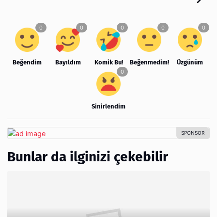
Beğendim
Bayıldım
Komik Bu!
Beğenmedim!
Üzgünüm
Sinirlendim
Bunlar da ilginizi çekebilir