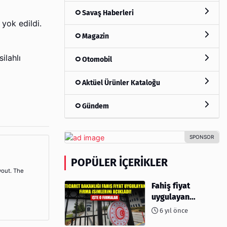
Savaş Haberleri
da yok edildi.
Magazin
ilahlı
Otomobil
Aktüel Ürünler Kataloğu
Gündem
POPÜLER İÇERIKLER
yout. The
Fahiş fiyat
uygulayan
firmalar açıklandı
6 yıl önce