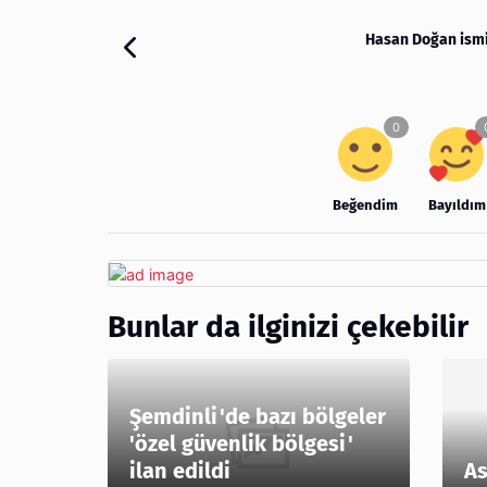
Hasan Doğan ismi
Beğendim
Bayıldım
Bunlar da ilginizi çekebilir
Şemdinli'de bazı bölgeler
'özel güvenlik bölgesi'
ilan edildi
As