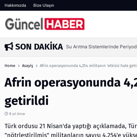
Hakkımızda
Bize Ulaşın
SON DAKIKA
Su Arıtma Sistemlerinde Periyod
4 gün önce
Home
Asayiş
Afrin operasyonunda 4,254 militanın 'etkisiz hale getir
Afrin operasyonunda 4,25
getirildi
8 yıl önce
Türk ordusu 21 Nisan'da yaptığı açıklamada, Tü
"nötrleştirilmiş" militanların sayısı 4.254'e yüks