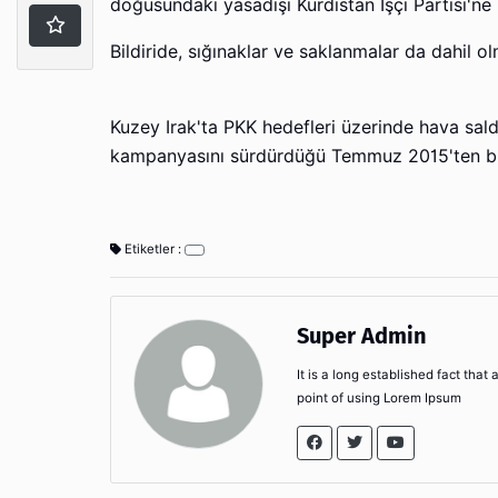
doğusundaki yasadışı Kürdistan İşçi Partisi'
Bildiride, sığınaklar ve saklanmalar da dahil 
Kuzey Irak'ta PKK hedefleri üzerinde hava saldır
kampanyasını sürdürdüğü Temmuz 2015'ten bu
Etiketler :
Super Admin
It is a long established fact that
point of using Lorem Ipsum