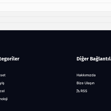
tegoriler
Diğer Bağlantıl
aset
Hakkımızda
yiş
Bize Ulaşın
cel
RSS
oloji