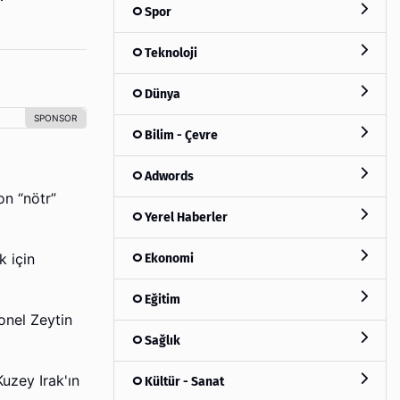
Spor
Teknoloji
Dünya
Bilim - Çevre
Adwords
n “nötr”
Yerel Haberler
Ekonomi
k için
Eğitim
onel Zeytin
Sağlık
Kuzey Irak'ın
Kültür - Sanat