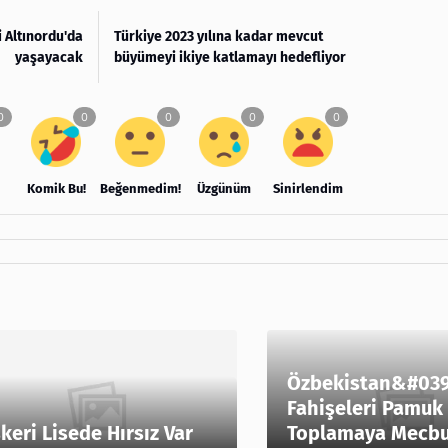
 Altınordu'da
Türkiye 2023 yılına kadar mevcut
yaşayacak
büyümeyi ikiye katlamayı hedefliyor
Komik Bu!
Beğenmedim!
Üzgünüm
Sinirlendim
Özbekistan&#039
Fahişeleri Pamuk
keri Lisede Hırsız Var
Toplamaya Mecbur