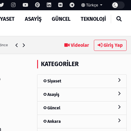
Türkçe
IYASET
ASAYIŞ
GÜNCEL
TEKNOLOJI
Ambalaj Süreçlerinde Yeni Nesil Verimliliği Olimpack ile Yak
Videolar
Giriş Yap
 önce
KATEGORILER
e
Siyaset
Asayiş
Güncel
Ankara
n