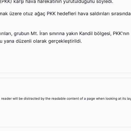
ne (PKK) karşı hava harekatının yürütüldüğünü söyledi.
olmak üzere otuz ağaç PKK hedefleri hava saldırıları sırasın
ıları, grubun Mt. İran sınırına yakın Kandil bölgesi, PKK'nın s
 yana düzenli olarak gerçekleştirildi.
 a reader will be distracted by the readable content of a page when looking at its la