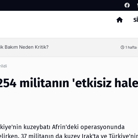
S
Arama
ik Bakım Neden Kritik?
1 hafta
ildi
4 militanın 'etkisiz hal
rkiye'nin kuzeybatı Afrin'deki operasyonunda
elirken, 37 militanın da kuzey Irak'ta ve Türkiye'ni