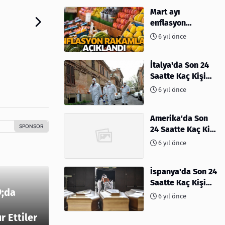
Mart ayı
enflasyon
rakamları
6 yıl önce
açıklandı
İtalya'da Son 24
Saatte Kaç Kişi
Öldü
6 yıl önce
Amerika'da Son
24 Saatte Kaç Kişi
Öldü - 06 Nisan
6 yıl önce
2020
İspanya'da Son 24
Saatte Kaç Kişi
;da
Öldü
6 yıl önce
 Ettiler