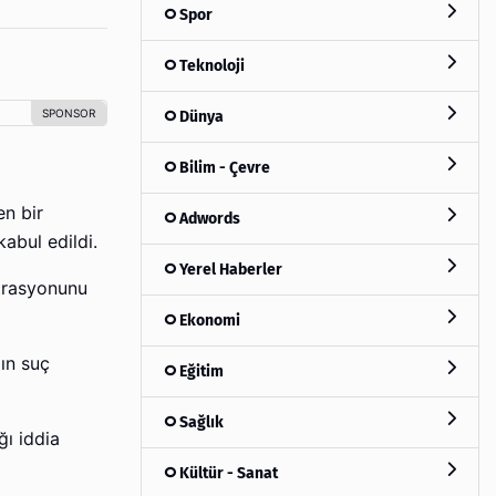
Spor
Teknoloji
Dünya
Bilim - Çevre
en bir
Adwords
abul edildi.
Yerel Haberler
strasyonunu
Ekonomi
zın suç
Eğitim
Sağlık
ğı iddia
Kültür - Sanat