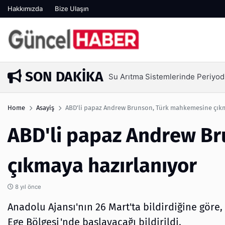
Hakkımızda
Bize Ulaşın
SON DAKIKA
Su Arıtma Sistemlerinde Periyod
4 gün önce
Home
Asayiş
ABD'li papaz Andrew Brunson, Türk mahkemesine çıkm
ABD'li papaz Andrew B
çıkmaya hazırlanıyor
8 yıl önce
Anadolu Ajansı'nın 26 Mart'ta bildirdiğine gör
Ege Bölgesi'nde başlayacağı bildirildi.