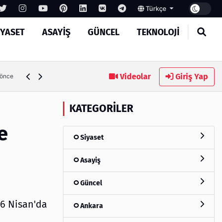
Türkçe
IYASET
ASAYIŞ
GÜNCEL
TEKNOLOJI
Ambalaj Süreçlerinde Yeni Nesil Verimliliği Olimpack ile Yak
Videolar
Giriş Yap
 önce
KATEGORILER
e
Siyaset
Asayiş
Güncel
16 Nisan'da
Ankara