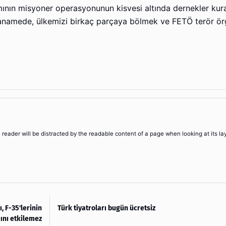
kısmının misyoner operasyonunun kisvesi altında dernekler kur
ddianamede, ülkemizi birkaç parçaya bölmek ve FETÖ terör ö
 a reader will be distracted by the readable content of a page when looking at its la
, F-35'lerinin
Türk tiyatroları bugün ücretsiz
ını etkilemez