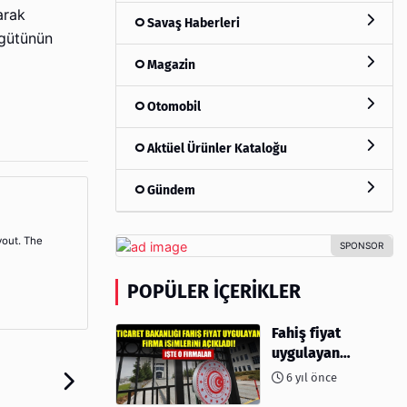
arak
Savaş Haberleri
rgütünün
Magazin
Otomobil
Aktüel Ürünler Kataloğu
Gündem
yout. The
POPÜLER İÇERIKLER
Fahiş fiyat
uygulayan
firmalar açıklandı
6 yıl önce