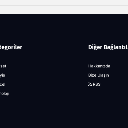
tegoriler
Diğer Bağlantıl
aset
Hakkımızda
yiş
Bize Ulaşın
cel
RSS
oloji