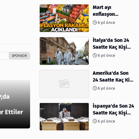
Mart ayı
enflasyon
rakamları
6 yıl önce
açıklandı
İtalya'da Son 24
Saatte Kaç Kişi
Öldü
6 yıl önce
Amerika'da Son
24 Saatte Kaç Kişi
Öldü - 06 Nisan
6 yıl önce
2020
;da
İspanya'da Son 24
 Ettiler
Saatte Kaç Kişi
Öldü
6 yıl önce