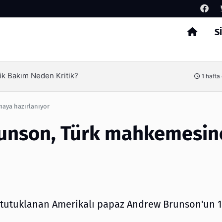
S
Arama
ik Bakım Neden Kritik?
1 hafta
aya hazırlanıyor
runson, Türk mahkemesin
e, tutuklanan Amerikalı papaz Andrew Brunson'un 