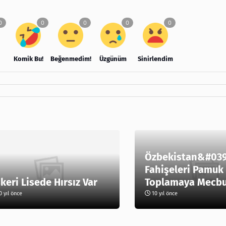
Komik Bu!
Beğenmedim!
Üzgünüm
Sinirlendim
Özbekistan&#039
Fahişeleri Pamuk
keri Lisede Hırsız Var
Toplamaya Mecbur
 yıl önce
10 yıl önce