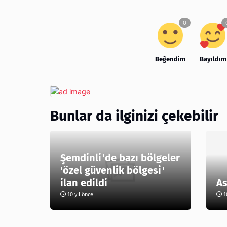
Beğendim
Bayıldım
Bunlar da ilginizi çekebilir
Şemdinli'de bazı bölgeler
'özel güvenlik bölgesi'
ilan edildi
As
10 yıl önce
10