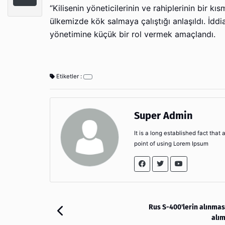
“Kilisenin yöneticilerinin ve rahiplerinin bir 
ülkemizde kök salmaya çalıştığı anlaşıldı. İ
yönetimine küçük bir rol vermek amaçlandı.
Etiketler :
Super Admin
It is a long established fact that
point of using Lorem Ipsum
Rus S-400'lerin alınması
alım