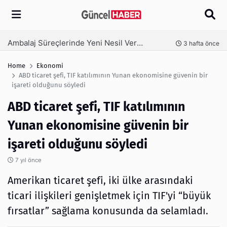
Arama
Ambalaj Süreçlerinde Yeni Nesil Verimliliği Olimpack ile Yakalayın
nce
3 hafta önce
Home
Ekonomi
ABD ticaret şefi, TIF katılımının Yunan ekonomisine güvenin bir
işareti olduğunu söyledi
ABD ticaret şefi, TIF katılımının
Yunan ekonomisine güvenin bir
işareti olduğunu söyledi
7 yıl önce
Amerikan ticaret şefi, iki ülke arasındaki
ticari ilişkileri genişletmek için TIF'yi “büyük
fırsatlar” sağlama konusunda da selamladı.