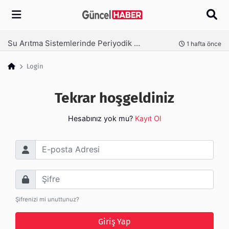
Arama
Su Arıtma Sistemlerinde Periyodik Bakım Neden Kritik?
nce
1 hafta önce
Login
Tekrar hoşgeldiniz
Hesabınız yok mu?
Kayıt Ol
E-posta Adresi
Şifre
Şifrenizi mi unuttunuz?
Giriş Yap