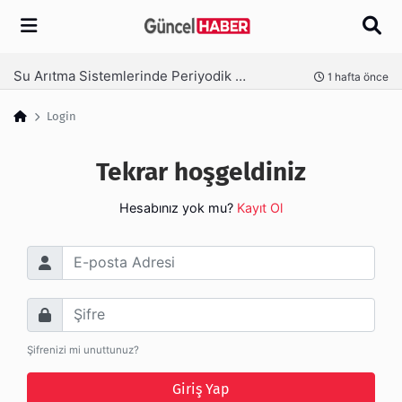
Arama
Su Arıtma Sistemlerinde Periyodik Bakım Neden Kritik?
nce
1 hafta önce
Login
Tekrar hoşgeldiniz
Hesabınız yok mu?
Kayıt Ol
E-posta Adresi
Şifre
Şifrenizi mi unuttunuz?
Giriş Yap