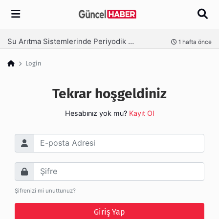
Arama
Su Arıtma Sistemlerinde Periyodik Bakım Neden Kritik?
nce
1 hafta önce
Login
Tekrar hoşgeldiniz
Hesabınız yok mu?
Kayıt Ol
E-posta Adresi
Şifre
Şifrenizi mi unuttunuz?
Giriş Yap