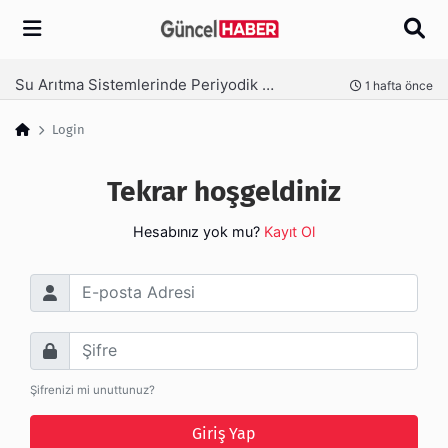
Arama
Su Arıtma Sistemlerinde Periyodik Bakım Neden Kritik?
nce
1 hafta önce
Login
Tekrar hoşgeldiniz
Hesabınız yok mu?
Kayıt Ol
E-posta Adresi
Şifre
Şifrenizi mi unuttunuz?
Giriş Yap