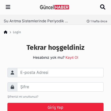
Arama
Su Arıtma Sistemlerinde Periyodik Bakım Neden Kritik?
nce
1 hafta önce
Login
Tekrar hoşgeldiniz
Hesabınız yok mu?
Kayıt Ol
E-posta Adresi
Şifre
Şifrenizi mi unuttunuz?
Giriş Yap