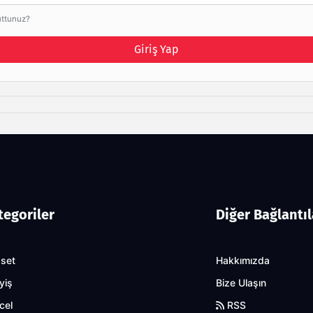
uttunuz?
Giriş Yap
tegoriler
Diğer Bağlantıl
aset
Hakkımızda
yiş
Bize Ulaşın
cel
RSS