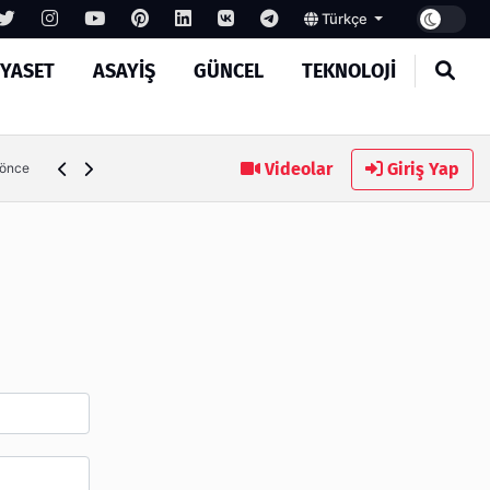
Türkçe
IYASET
ASAYIŞ
GÜNCEL
TEKNOLOJI
Ambalaj Süreçlerinde Yeni Nesil Verimliliği Olimpack ile Yak
Videolar
Giriş Yap
 önce