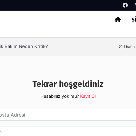
S
Arama
ik Bakım Neden Kritik?
1 hafta
Tekrar hoşgeldiniz
Hesabınız yok mu?
Kayıt Ol
esi