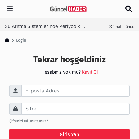
Arama
Su Arıtma Sistemlerinde Periyodik Bakım Neden Kritik?
nce
1 hafta önce
Login
Tekrar hoşgeldiniz
Hesabınız yok mu?
Kayıt Ol
E-posta Adresi
Şifre
Şifrenizi mi unuttunuz?
Giriş Yap