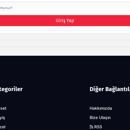
uttunuz?
Giriş Yap
tegoriler
Diğer Bağlantıl
aset
Hakkımızda
yiş
Bize Ulaşın
cel
RSS