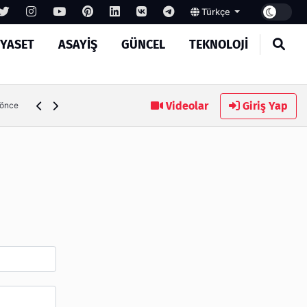
Türkçe
IYASET
ASAYIŞ
GÜNCEL
TEKNOLOJI
Ambalaj Süreçlerinde Yeni Nesil Verimliliği Olimpack ile Yak
Videolar
Giriş Yap
 önce