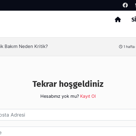
S
Arama
ik Bakım Neden Kritik?
1 hafta
Tekrar hoşgeldiniz
Hesabınız yok mu?
Kayıt Ol
esi