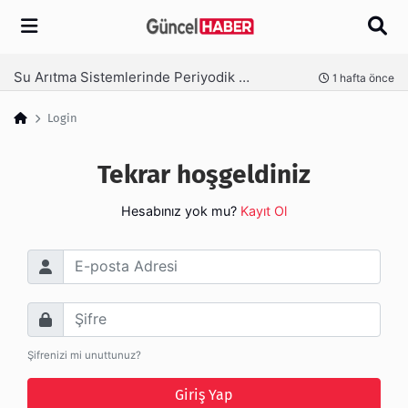
Arama
Su Arıtma Sistemlerinde Periyodik Bakım Neden Kritik?
nce
1 hafta önce
Login
Tekrar hoşgeldiniz
Hesabınız yok mu?
Kayıt Ol
E-posta Adresi
Şifre
Şifrenizi mi unuttunuz?
Giriş Yap