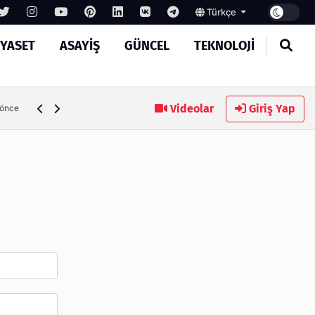
Türkçe
IYASET
ASAYIŞ
GÜNCEL
TEKNOLOJI
Ambalaj Süreçlerinde Yeni Nesil Verimliliği Olimpack ile Yak
Videolar
Giriş Yap
 önce