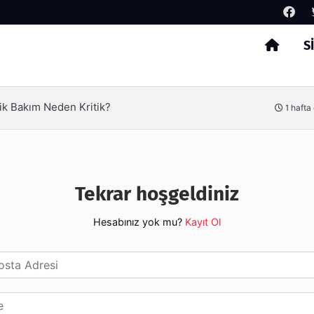
S
Arama
ik Bakım Neden Kritik?
1 hafta
Tekrar hoşgeldiniz
Hesabınız yok mu?
Kayıt Ol
esi