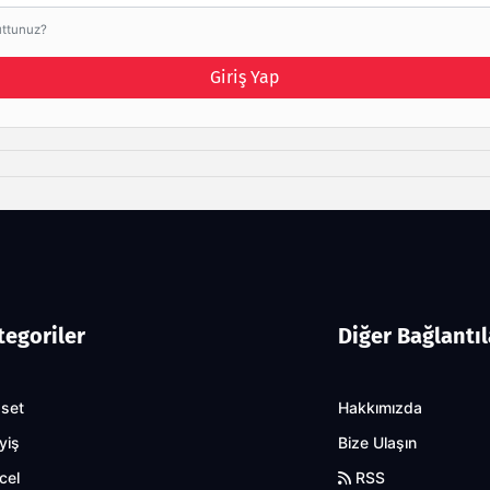
uttunuz?
Giriş Yap
tegoriler
Diğer Bağlantıl
aset
Hakkımızda
yiş
Bize Ulaşın
cel
RSS