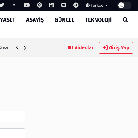
Türkçe
IYASET
ASAYIŞ
GÜNCEL
TEKNOLOJI
Ambalaj Süreçlerinde Yeni Nesil Verimliliği Olimpack ile Yak
Videolar
Giriş Yap
 önce