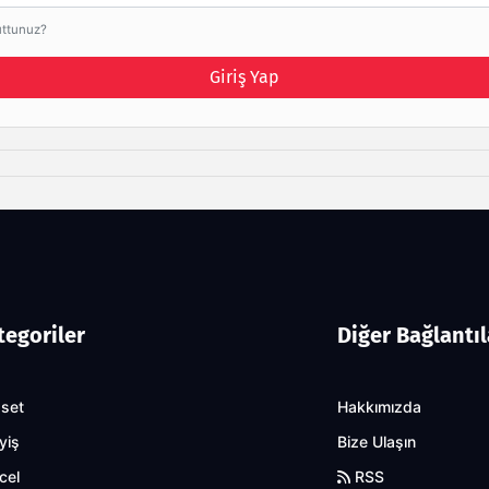
uttunuz?
Giriş Yap
tegoriler
Diğer Bağlantıl
aset
Hakkımızda
yiş
Bize Ulaşın
cel
RSS