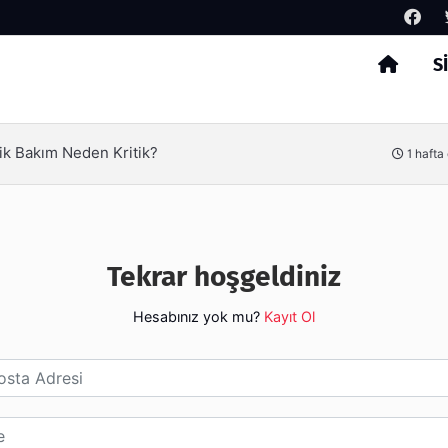
S
Arama
ik Bakım Neden Kritik?
1 hafta
Tekrar hoşgeldiniz
Hesabınız yok mu?
Kayıt Ol
esi