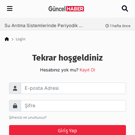
Arama
Su Arıtma Sistemlerinde Periyodik Bakım Neden Kritik?
nce
1 hafta önce
Login
Tekrar hoşgeldiniz
Hesabınız yok mu?
Kayıt Ol
E-posta Adresi
Şifre
Şifrenizi mi unuttunuz?
Giriş Yap