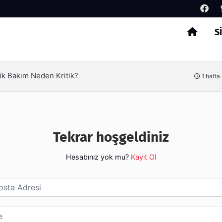
S
Arama
ik Bakım Neden Kritik?
1 hafta
Tekrar hoşgeldiniz
Hesabınız yok mu?
Kayıt Ol
esi