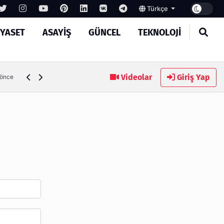
Türkçe
IYASET
ASAYIŞ
GÜNCEL
TEKNOLOJI
Ambalaj Süreçlerinde Yeni Nesil Verimliliği Olimpack ile Yak
Videolar
Giriş Yap
 önce