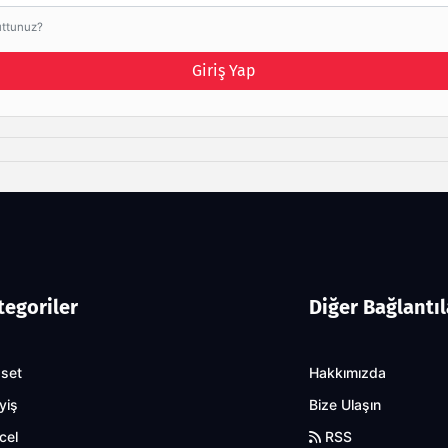
uttunuz?
Giriş Yap
tegoriler
Diğer Bağlantıl
aset
Hakkımızda
yiş
Bize Ulaşın
cel
RSS