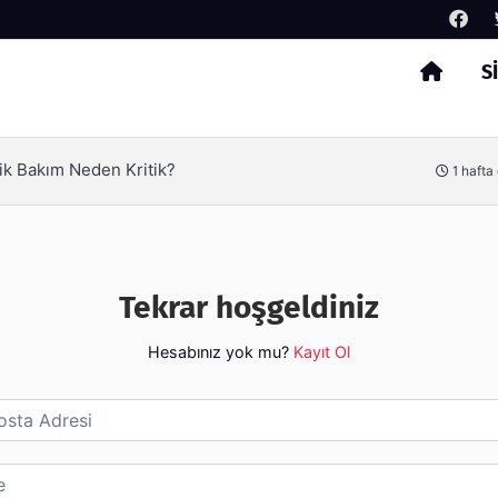
S
Arama
ik Bakım Neden Kritik?
1 hafta
Tekrar hoşgeldiniz
Hesabınız yok mu?
Kayıt Ol
esi