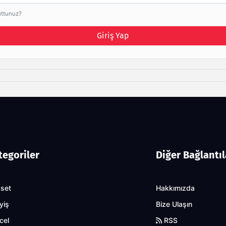
uttunuz?
Giriş Yap
tegoriler
Diğer Bağlantıl
aset
Hakkımızda
yiş
Bize Ulaşın
cel
RSS