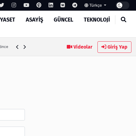
Türkçe
IYASET
ASAYIŞ
GÜNCEL
TEKNOLOJI
Ambalaj Süreçlerinde Yeni Nesil Verimliliği Olimpack ile Yak
Videolar
Giriş Yap
 önce