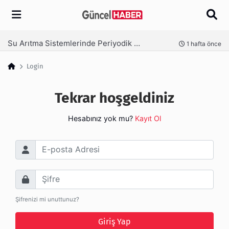
Arama
Su Arıtma Sistemlerinde Periyodik Bakım Neden Kritik?
nce
1 hafta önce
Login
Tekrar hoşgeldiniz
Hesabınız yok mu?
Kayıt Ol
E-posta Adresi
Şifre
Şifrenizi mi unuttunuz?
Giriş Yap