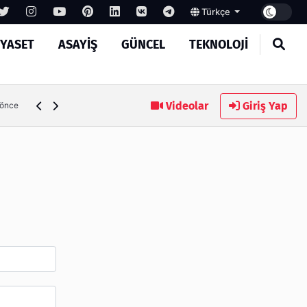
Türkçe
IYASET
ASAYIŞ
GÜNCEL
TEKNOLOJI
Ambalaj Süreçlerinde Yeni Nesil Verimliliği Olimpack ile Yak
Videolar
Giriş Yap
 önce