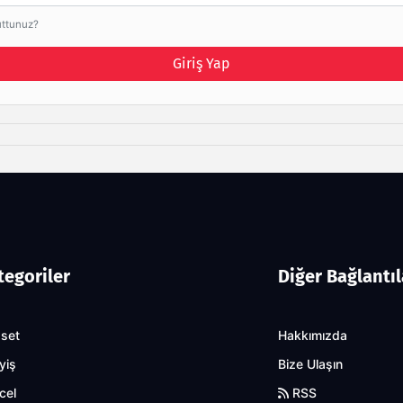
uttunuz?
Giriş Yap
tegoriler
Diğer Bağlantıl
aset
Hakkımızda
yiş
Bize Ulaşın
cel
RSS