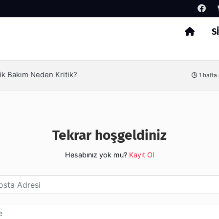
S
Arama
ik Bakım Neden Kritik?
1 hafta
Tekrar hoşgeldiniz
Hesabınız yok mu?
Kayıt Ol
esi