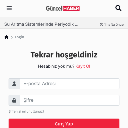
Arama
Su Arıtma Sistemlerinde Periyodik Bakım Neden Kritik?
nce
1 hafta önce
Login
Tekrar hoşgeldiniz
Hesabınız yok mu?
Kayıt Ol
E-posta Adresi
Şifre
Şifrenizi mi unuttunuz?
Giriş Yap